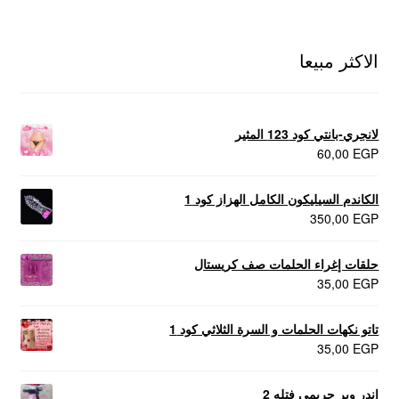
الاكثر مبيعا
لانجري-بانتي كود 123 المثير
60,00
EGP
الكاندم السيليكون الكامل الهزاز كود 1
350,00
EGP
حلقات إغراء الحلمات صف كريستال
35,00
EGP
تاتو نكهات الحلمات و السرة الثلاثي كود 1
35,00
EGP
اندر وير حريمي فتله 2