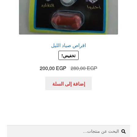
اقراص صياد الليل
تخفيض!
السعر
السعر
200,00
EGP
280,00
EGP
الأصلي
الحالي
هو:
هو:
إضافة إلى السلة
200,00 EGP.
280,00 EGP.
بحث
البحث
عن: