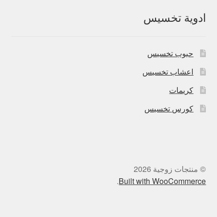
ادوية تخسيس
حبوب تخسيس
اعشاب تخسيس
كريمات
كورس تخسيس
© منتجات زوجية 2026
.
Built with WooCommerce