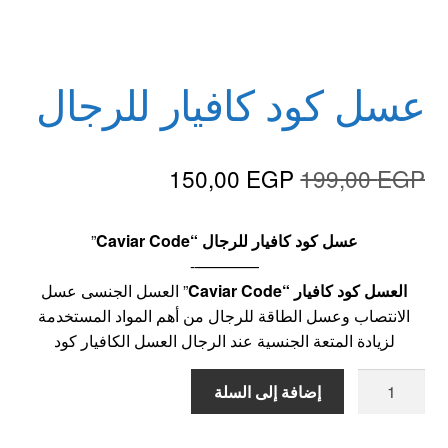
الاكثر مبيعا
عسل كود كافيار للرجال
العاب زوجية
المتجر
السعر
السعر
150,00
EGP
199,00
EGP
تاتوهات مثيره
الأصلي
الحالي
عسل كود كافيار للرجال “Caviar Code
”
هو:
هو:
حسابي
————-
150,00 EGP.
199,00 EGP.
العسل كود كافيار “Caviar Code
” العسل الجنسى عسل
خواتم هزازه
الانتصاب وعسل الطاقة للرجال من أهم المواد المستخدمة
لزيادة المتعة الجنسية عند الرجال العسل الكافيار كود
زيوت مساج و نكهات للمداعبه
كمية
إضافة إلى السلة
عسل
سلة المشتريات
كود