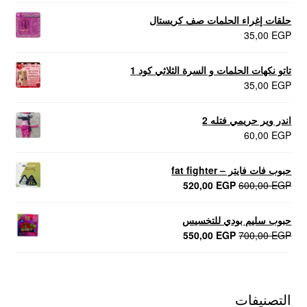
حلقات إغراء الحلمات صف كريستال
35,00
EGP
تاتو نكهات الحلمات و السرة الثلاثي كود 1
35,00
EGP
اندر وير حريمي فتله 2
60,00
EGP
حبوب فات فايتر – fat fighter
السعر
السعر
520,00
EGP
600,00
EGP
الأصلي
الحالي
هو:
هو:
حبوب سليم بودي للتخسيس
520,00 EGP.
600,00 EGP.
السعر
السعر
550,00
EGP
700,00
EGP
الأصلي
الحالي
هو:
هو:
550,00 EGP.
700,00 EGP.
التصنيفات