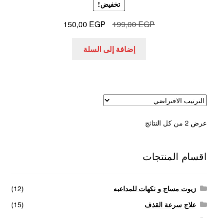
تخفيض!
السعر
السعر
150,00
EGP
199,00
EGP
الأصلي
الحالي
هو:
هو:
إضافة إلى السلة
150,00 EGP.
199,00 EGP.
عرض ⁦2⁩ من كل النتائج
اقسام المنتجات
زيوت مساج و نكهات للمداعبه
(12)
علاج سرعة القذف
(15)