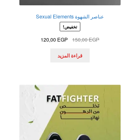
عناصر الشهوة Sexual Elements
تخفيض!
السعر
السعر
120,00
EGP
150,00
EGP
الأصلي
الحالي
هو:
هو:
قراءة المزيد
120,00 EGP.
150,00 EGP.