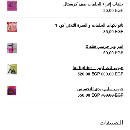
حلقات إغراء الحلمات صف كريستال
35,00
EGP
تاتو نكهات الحلمات و السرة الثلاثي كود 1
35,00
EGP
اندر وير حريمي فتله 2
60,00
EGP
حبوب فات فايتر – fat fighter
السعر
السعر
520,00
EGP
600,00
EGP
الأصلي
الحالي
هو:
هو:
حبوب سليم بودي للتخسيس
520,00 EGP.
600,00 EGP.
السعر
السعر
550,00
EGP
700,00
EGP
الأصلي
الحالي
هو:
هو:
550,00 EGP.
700,00 EGP.
التصنيفات