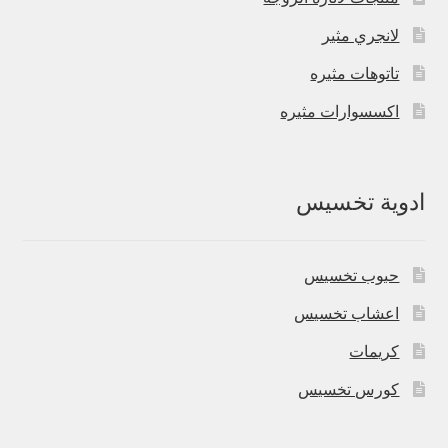
لانجري مثير
تاتوهات مثيره
اكسسوارات مثيره
ادوية تخسيس
حبوب تخسيس
اعشاب تخسيس
كريمات
كورس تخسيس