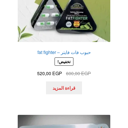
حبوب فات فايتر – fat fighter
تخفيض!
السعر
السعر
520,00
EGP
600,00
EGP
الأصلي
الحالي
هو:
هو:
قراءة المزيد
520,00 EGP.
600,00 EGP.