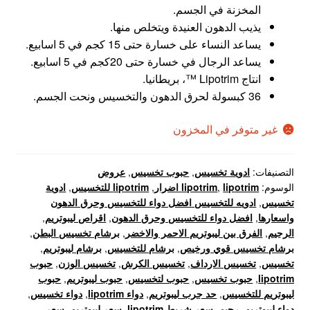
المخزنة في الجسم.
يذيب الدهون العنيدة ويتخلص منها.
يساعد النساء على خسارة حتى 15 كجم في 5 اسابيع.
يساعد الرجال في خسارة حتى 20كجم في 5 اسابيع.
انتاج Lipotrim ™، بريطانيا.
36 كبسولة لحرق الدهون والتخسيس ونحت الجسم.
غير متوفر في المخزون
التصنيفات:
ادوية تخسيس
,
حبوب تخسيس
,
عروض
الوسوم:
lipotrim اضرار
,
lipotrim
,
lipotrim للتخسيس
,
ادوية
تخسيس
,
ادويه للتخسيس افضل دواء للتخسيس وحرق الدهون
واسعارها
,
افضل دواء للتخسيس وحرق الدهون
,
اقراص ليبوتريم
,
الرجيم
,
الفرق بين ليبوتريم الاحمر والاخضر
,
برشام تخسيس البطن
,
برشام تخسيس قوي ورخيص
,
برشام للتخسيس
,
برشام ليبوتريم
,
تخسيس
,
تخسيس الارداف
,
تخسيس الكرش
,
تخسيس الوزن
,
حبوب
lipotrim
,
حبوب تخسيس
,
حبوب لتخسيس
,
حبوب ليبوتريم
,
حبوب
ليبوتريم للتخسيس
,
حد جرب ليبوتريم
,
دواء lipotrim
,
دواء تخسيس
,
دواء ليبوتريم
,
رجيم
,
سعر شريط lipotrim
,
سعر ليبوتريم
,
سعر