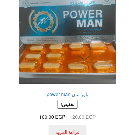
باور مان power man
تخفيض!
السعر
السعر
100,00
EGP
120,00
EGP
الأصلي
الحالي
هو:
هو:
قراءة المزيد