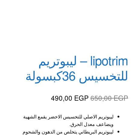
عروض
علاج سرعة القذف
كاندم سيليكون
لانجيري مثير
lipotrim – ليبوتريم
للتخسيس 36كبسولة
منتجات الانتصاب
منتجات خاصة بالزوج
السعر
السعر
490,00
EGP
650,00
EGP
منتجات خاصة بالزوجة
الأصلي
الحالي
ليبوتريم الاصلي للتخسيس الاخضر يقمع الشهية
هو:
هو:
منتجات لاثارة الزوجه
ويضاعف معدل الحرق.
490,00 EGP.
650,00 EGP.
ليبوتريم البريطاني يتخلص من الدهون والشحوم
منتجات للانتصاب و تاخير القذف