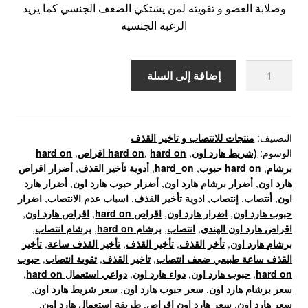
وصلابة العضو و تقويته لمن يشتكي الضعف الجنسي كما يزيد
الرغبه الجنسيه
كمية
إضافة إلى السلة
هارد
اون170-
hard
on
التصنيف:
منتجات للانتصاب و تاخير القذف
الوسوم:
(شريط هارد اون
,
hard on اقراص
,
hard on
,
hard on
برشام
,
hard on حبوب
,
hard_on
,
أدوية تأخير القذف
,
أضرار اقراص
هارد اون
,
أضرار برشام هارد اون
,
أضرار حبوب هارد اون
,
أضرار هارد
اون
,
أنتصاب
,
إنتصاب
,
ادوية تأخير القذف
,
اسباب عدم الانتصاب
,
اضرار
حبوب هارد اون
,
اضرار هارد اون
,
اقراص hard on
,
اقراص هارد اون
,
اقراص هارد اون الهندى
,
انتصاب
,
برشام hard on
,
برشام انتصاب
,
برشام هارد اون
,
تأخر القذف
,
تأخير القذف
,
تأخير القذف ساعة
,
تأخير
القذف ساعة طبيعي ضعف انتصاب
,
تاخير القذف
,
تقوية انتصاب
,
حبوب
hard on
,
حبوب هارد اون
,
دواء هارد اون
,
دواعي استعمال hard on
,
سعر برشام هارد اون
,
سعر حبوب هارد اون
,
سعر شريط هارد اون
,
سعر هارد اون
,
سعر هارد اون اقراص
,
طريقة استعمال هارد اون
,