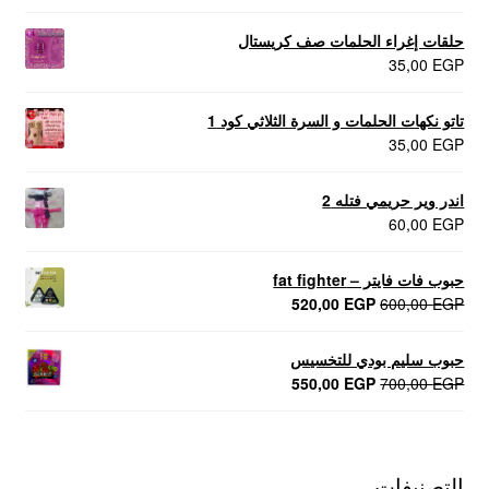
حلقات إغراء الحلمات صف كريستال
35,00
EGP
تاتو نكهات الحلمات و السرة الثلاثي كود 1
35,00
EGP
اندر وير حريمي فتله 2
60,00
EGP
حبوب فات فايتر – fat fighter
السعر
السعر
520,00
EGP
600,00
EGP
الأصلي
الحالي
هو:
هو:
حبوب سليم بودي للتخسيس
520,00 EGP.
600,00 EGP.
السعر
السعر
550,00
EGP
700,00
EGP
الأصلي
الحالي
هو:
هو:
550,00 EGP.
700,00 EGP.
التصنيفات