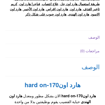
طريقة استعمال هارد اون جل
,
علاج انتصاب
,
فياجرا هارد اون
,
كريم
تاخير القذف
,
هارد اون
,
هارد اون اقراص
,
هارد اون الأحمر
,
هارد اون
الاسود
,
هارد اون الهندى
,
هارد اون حبوب على شكل ذكر
الوصف
مراجعات (0)
الوصف
هارد اون170-hard on
هارد اون170-hard on
الان بشكل مطور ومعدل
هارد اون
الهندى
حباية القضيب يقوم بوظيفتين بدلا من واحدة