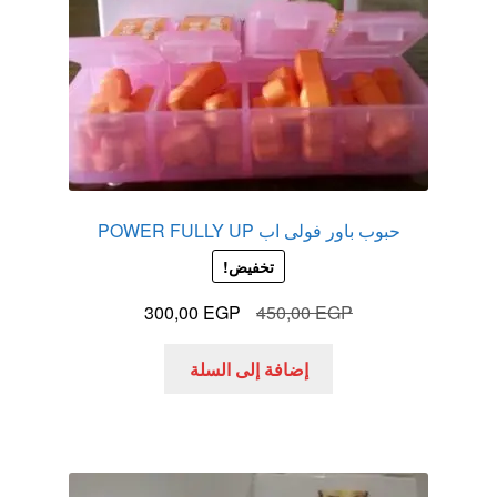
حبوب باور فولى اب POWER FULLY UP
تخفيض!
السعر
السعر
300,00
EGP
450,00
EGP
الأصلي
الحالي
هو:
هو:
إضافة إلى السلة
300,00 EGP.
450,00 EGP.