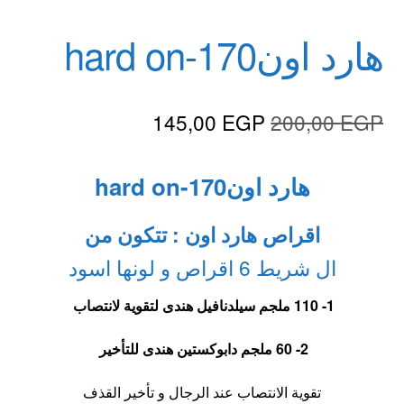
هارد اون170-hard on
السعر
السعر
145,00
EGP
200,00
EGP
الأصلي
الحالي
هارد اون170-hard on
هو:
هو:
145,00 EGP.
200,00 EGP.
اقراص هارد اون : تتكون من
ال شريط 6 اقراص و لونها اسود
1- 110 ملجم سيلدنافيل هندى لتقوية لانتصاب
2- 60 ملجم دابوكستين هندى للتأخير
تقوية الانتصاب عند الرجال و تأخير القذف