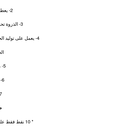
2- يعطى حماسة شديدة للمرأة
3- الذروة تحدث بشكل متكرر دون انقطاع
4- يعمل على توليد الحرارة وتنشيط الدورة الدموية للمنطقة
ال
5- زيادة افرزات المهبل
6- تضخم واثارة البظر
7 -زيادة اثارة ال
ط
* 10 نقط فقط على اى مشروب بارد عن طريق الفم