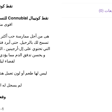
نقط كونيبال nubial
ات (0)
نقط كونيبال Connubial للنساء
اقوى م
هى من أجل ممارسة حب أكثر شغ
تسمح لك بالرحيل. حتى أبرد فت
التي تحتوي على إل-أرجينين ، الذ
و يحسن تدفق الدم مما يؤدي إ
لقضاء ليل
ليس لها طعم أو لون تعمل هذة
لم يسجل له اى
وفعا
1- الوصول الى الذروة