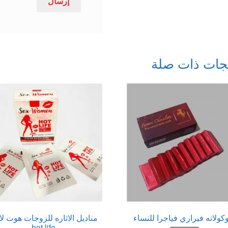
جات ذات صلة
ولاته فيراري فياجرا للنساء
مناديل الاثاره للزوجات هوت ل
hot life