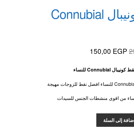
نقط كونيبال Connubial
السعر
السعر
150,00
EGP
2
الأصلي
الحالي
ط كونيبال Connubial للنساء
هو:
هو:
150,00 EGP.
250,00 EGP.
لنساء من اقوى منشطات الجنس للسيدات
ضافة إلى السلة
Con