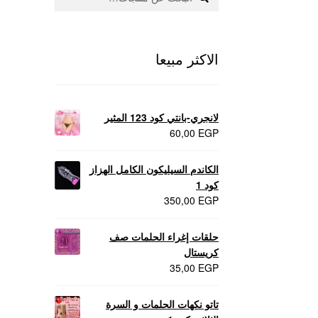
عن:
منتجات لاثارة الزوجه
منتجات للانتصاب و تاخير ا
الاكثر مبيعا
لانجري-بانتي كود 123 المثير
60,00
EGP
الكاندم السيليكون الكامل الهزاز
كود 1
350,00
EGP
حلقات إغراء الحلمات صف
كريستال
35,00
EGP
تاتو نكهات الحلمات و السرة