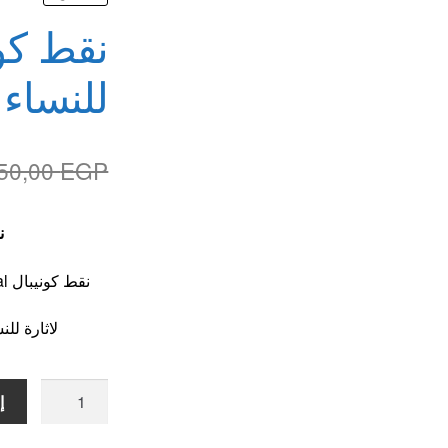
لقذف
للنساء
50,00
EGP
نق
نقط كونيبال Connubial للنساء افضل نقط للزوجات مهيجة
لاثارة ل
كمية
إ
نقط
كونيبال nubial