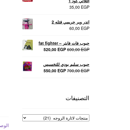
الثلاثي كود 1
35,00
EGP
اندر وير حريمي فتله 2
60,00
EGP
حبوب فات فايتر – fat fighter
السعر
السعر
520,00
EGP
600,00
EGP
الأصلي
الحالي
هو:
هو:
حبوب سليم بودي للتخسيس
520,00 EGP.
600,00 EGP.
السعر
السعر
550,00
EGP
700,00
EGP
الأصلي
الحالي
هو:
هو:
550,00 EGP.
700,00 EGP.
التصنيفات
الوص