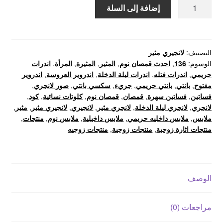
كمية
إضافة إلى السلة
لانجري-
بانتي
كود
136
التصنيف:
لانجيري مثير
الوسوم:
136
,
احدث قمصان نوم
,
المثير
,
المثيرة
,
المرأة
,
اندرات
المثير
حريمي
,
اندرات فتله
,
اندرات ليلة الدخلة
,
اندروير العروسة
,
اندروير
مفتوح
,
بانتي
,
بانتي حريمي
,
جريء
,
سكسي بانتي
,
صور لانجري
,
فساتين
,
فساتين سهرة
,
قمصان
,
قمصان نوم
,
كلوتات نسائية
,
كود
,
لانجري
,
لانجري ليلة الدخلة
,
لانجري مثير
,
لانجيري
,
لانجيري مثير
,
مثير
,
ملابس
,
ملابس داخليه حريمي
,
ملابس داخيلية
,
ملابس نوم
,
منتجات
,
منتجات اثارة زوجية
,
منتجات زوجية
,
منتجات زوجيه
الوصف
مراجعات (0)