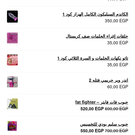
الكاندم السيليكون الكامل الهزاز كود 1
350,00
EGP
حلقات إغراء الحلمات صف كريستال
35,00
EGP
تاتو نكهات الحلمات و السرة الثلاثي كود 1
35,00
EGP
اندر وير حريمي فتله 2
60,00
EGP
حبوب فات فايتر – fat fighter
السعر
السعر
520,00
EGP
600,00
EGP
الأصلي
الحالي
هو:
هو:
حبوب سليم بودي للتخسيس
520,00 EGP.
600,00 EGP.
السعر
السعر
550,00
EGP
700,00
EGP