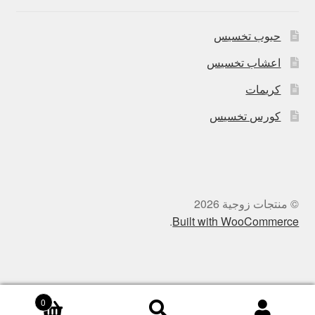
حبوب تخسيس
اعشاب تخسيس
كريمات
كورس تخسيس
© منتجات زوجية 2026
.
Built with WooCommerce
0