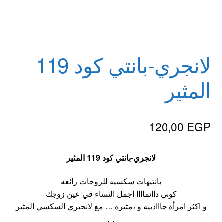
الاكثر مبيعا
العاب زوجية
لانجري-بانتي كود 119
المتجر
المثير
تاتوهات مثيره
120,00
EGP
حسابي
خواتم هزازه
لا
نجري-
بانتي كود 119 المثير
زيوت مساج و نكهات للمداعبه
بانتيهات سكسيه للزوجات رائعه
كوني داائماااا اجمل النساء في عين زوجك
و اكثر امرأة جاااذبيه و ،مثيره … مع لانجيري السكسي المثير
سلة المشتريات
…