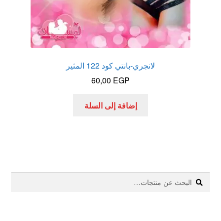
لانجري-بانتي كود 122 المثير
60,00
EGP
إضافة إلى السلة
بحث
البحث
عن: