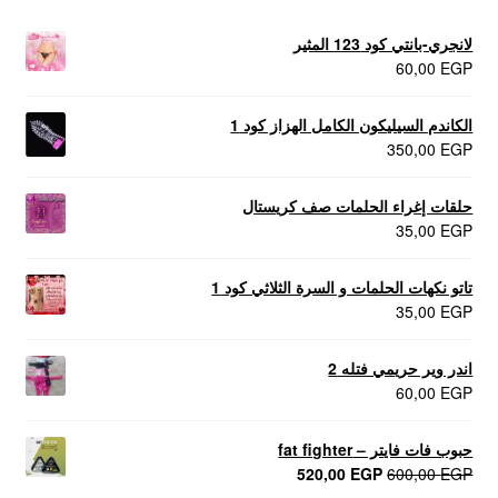
لانجري-بانتي كود 123 المثير
60,00
EGP
الكاندم السيليكون الكامل الهزاز كود 1
350,00
EGP
حلقات إغراء الحلمات صف كريستال
35,00
EGP
تاتو نكهات الحلمات و السرة الثلاثي كود 1
35,00
EGP
اندر وير حريمي فتله 2
60,00
EGP
حبوب فات فايتر – fat fighter
السعر
السعر
520,00
EGP
600,00
EGP
الأصلي
الحالي