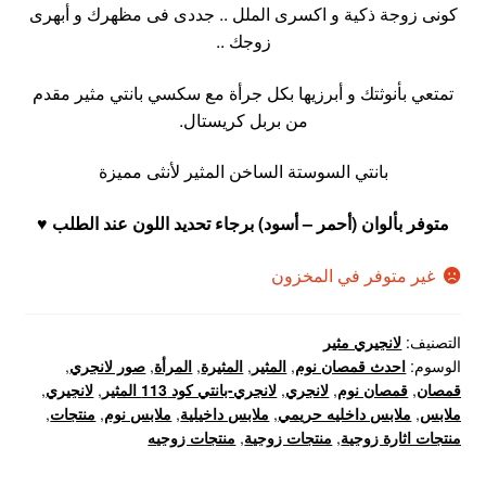
كونى زوجة ذكية و اكسرى الملل .. جددى فى مظهرك و أبهرى
عروض
زوجك ..
علاج سرعة القذف
تمتعي بأنوثتك و أبرزيها بكل جرأة مع سكسي بانتي مثير مقدم
من بربل كريستال.
كاندم سيليكون
بانتي السوستة الساخن المثير لأنثى مميزة
لانجيري مثير
متوفر بألوان (أحمر – أسود) برجاء تحديد اللون عند الطلب ♥
منتجات الانتصاب
غير متوفر في المخزون
منتجات خاصة بالزوج
التصنيف:
لانجيري مثير
الوسوم:
احدث قمصان نوم
,
المثير
,
المثيرة
,
المرأة
,
صور لانجري
,
منتجات خاصة بالزوجة
قمصان
,
قمصان نوم
,
لانجري
,
لانجري-بانتي كود 113 المثير
,
لانجيري
,
ملابس
,
ملابس داخليه حريمي
,
ملابس داخيلية
,
ملابس نوم
,
منتجات
,
منتجات لاثارة الزوجه
منتجات اثارة زوجية
,
منتجات زوجية
,
منتجات زوجيه
منتجات للانتصاب و تاخير القذف