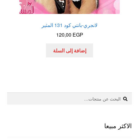
لانجري-بانتي كود 131 المثير
120,00
EGP
إضافة إلى السلة
بحث
البحث
عن:
الاكثر مبيعا