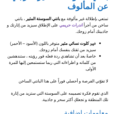
عن المألوف
تمتعي بإطلالة غير مألوفة مع
بانتي السوستة المثير
، بانتي
ساخن من أجرأ
اندرات حريمي
على الإطلاق سيزيد من إثارتك و
جاذبيتك أمام زوجك.
فهو
كلوت نسائي مثير
متوفر باللون (الأسود – الأحمر)
سيزيد من ثقتك بنفسك أمام زوجك.
خاصةً بعد أن تشاهدي ردة فعله فور رؤيته ، ستندهشين
من كلماته و اطراءاته التي ربما ستستمعين إليها للمرة
الأولى.
لا تفوّتي الفرصة و أحصلي فوراً على هذا البانتي الساخن
الذي تقوم فكرة تصميمه على السوستة التي ستزيد من إثارة
تلك المنطقة و تجعلكِ أكثر سحر و جاذبية.
معلومات إضافية