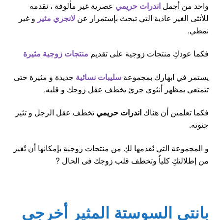
واحد من أجمل
اندرات حريمي
عصرية غير مألوفة ، نقدمه
للأنثى الغير عادية التي تبحث بإستمرار عن
لانجري مثير
و غير
نمطي.
فكما عودكِ منتجات زوجية على تقديم
منتجات زوجية مثيرة
يستمر في ابهارك بمجموعة
سليبات نسائية
جديدة و مثيرة حتى
تتمتعي بمظهر أنثوي جرئ يخطف عقل زوجك و قلبه.
فكما تعلمين أن هناك
اندرات حريمي
تخطف عقل الرجل و تثير
جنونه.
و المجموعة التي نُقدمها لكِ من منتجات زوجية بإمكانها أن تُغير
من إطلالتكِ كلياُ وتخطف قلب زوجك فى الحال ?
بانتي السوستة المثير أخرجي