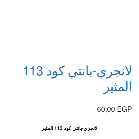
الاكثر مبيعا
العاب زوجية
المتجر
تاتوهات مثيره
لانجري-بانتي كود 113
المثير
حسابي
خواتم هزازه
60,00
EGP
زيوت مساج و نكهات للمداعبه
لا
نجري-
بانتي كود 113 المثير
سلة المشتريات