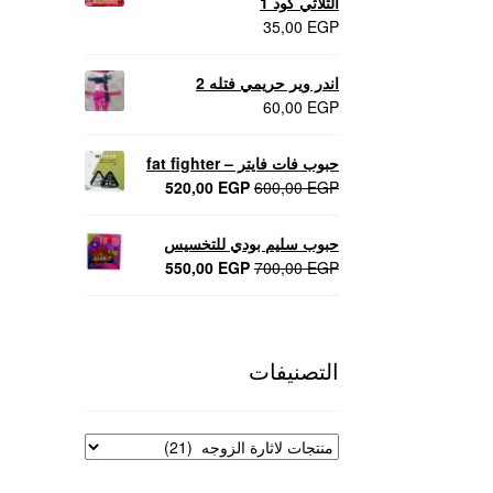
الثلاثي كود 1
35,00
EGP
اندر وير حريمي فتله 2
60,00
EGP
حبوب فات فايتر – fat fighter
السعر
السعر
520,00
EGP
600,00
EGP
الأصلي
الحالي
هو:
هو:
حبوب سليم بودي للتخسيس
520,00 EGP.
600,00 EGP.
السعر
السعر
550,00
EGP
700,00
EGP
الأصلي
الحالي
هو:
هو:
550,00 EGP.
700,00 EGP.
التصنيفات