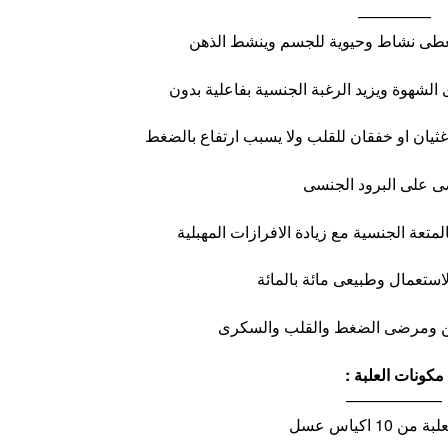
————–
 غثيان او خفقان للقلب ولا يسبب ارتفاع بالضغط
مكونات العلبة :
——————
ن 10 اكياس عسل