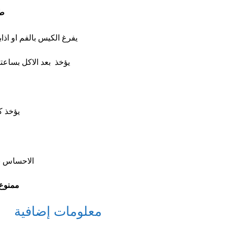
طر
يفرغ الكيس بالفم او اذا
يؤخذ بعد الاكل بساعت
يؤخذ ك
الاحساس ب
ممنوع
معلومات إضافية