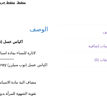
منشط
,
منشط حري
الوصف
ف
اكياس عسل (توب سيلرز) y
مات إضافية
لاثارة للنساء بمادة ا
————
ات (0)
مضاف الية مادة الاسبانش
تقوية الشهوة للمرأة بد