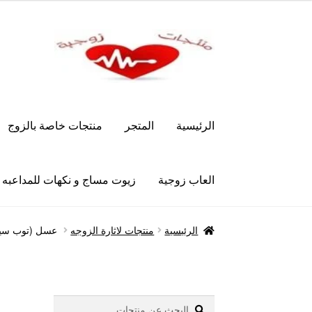
Skip
Skip
to
to
navigation
content
الرئيسية
المتجر
منتجات خاصة بالزوج
العاب زوجية
زيوت مساج و نكهات للمداعبه
الرئيسية
Let’s Keep In Touch
أدوية تكبير و تضخ
الرئيسية
منتجات لاثارة الزوجه
عسل (توب سيلرز) ers honey
العاب زوجية
المتجر
تاتوهات مثيره
حسابي
خواتم هز
علاج سرعة القذف
كاندم سيليكون
لانجيري مثير
من
بحث
البحث