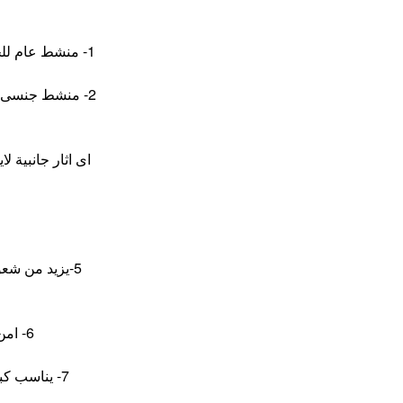
1- منشط عام للجسم يعطى نشاط وحيوية للجسم وينشط الذهن
2- منشط جنسى ق
اى اثار جانبية 
5-يزيد من شعو
6- امن جدا بالاستعمال وطبيعى مائة بالمائة
7- يناسب كبار السن ومرضى الضغط والقلب والسكرى