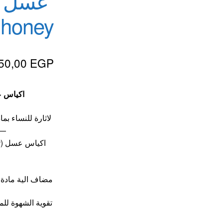
s honey
لقذف
50,00
EGP
اكياس عسل (ت
لاثارة للنساء 
—
مضاف الية مادة ا
تقوية الشهوة للم