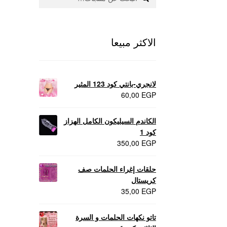
عن:
منتجات لاثارة الزوجه
منتجات للانتصاب و تاخير ا
الاكثر مبيعا
لانجري-بانتي كود 123 المثير
60,00
EGP
الكاندم السيليكون الكامل الهزاز
كود 1
350,00
EGP
حلقات إغراء الحلمات صف
كريستال
35,00
EGP
تاتو نكهات الحلمات و السرة