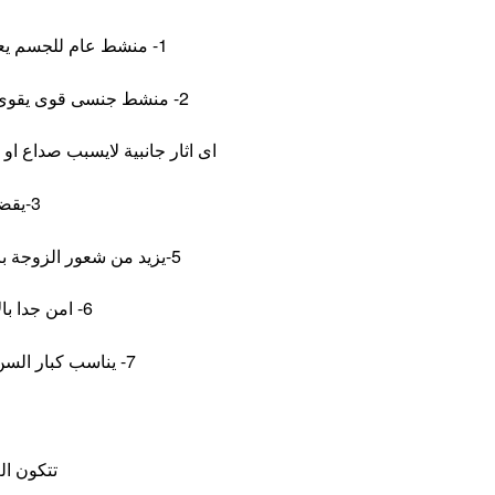
1- منشط عام للجسم يعطى نشاط وحيوية للجسم وينشط الذهن
2- منشط جنسى قوى يقوى الشهوة ويزيد الرغبة الجنسية بفاعلية بدون
اى اثار جانبية لايسبب صداع او
3-يقضى على البرود الجنسى
5-يزيد من شعور الزوجة بالمتعة الجنسية مع زيادة الافرازات المهبلية
6- امن جدا بالاستعمال وطبيعى مائة بالمائة
7- يناسب كبار السن ومرضى الضغط والقلب والسكرى
تتكون العلبة م