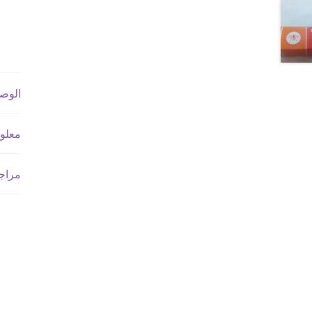
الوص
معلو
مراجع