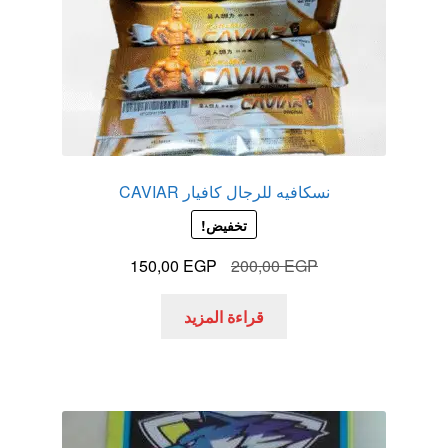
نسكافيه للرجال كافيار CAVIAR
تخفيض!
السعر
السعر
150,00
EGP
200,00
EGP
الأصلي
الحالي
هو:
هو:
قراءة المزيد
150,00 EGP.
200,00 EGP.