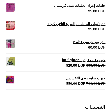
حلقات إغراء الحلمات صف كريستال
35,00
EGP
تاتو نكهات الحلمات و السرة الثلاثي كود 1
35,00
EGP
اندر وير حريمي فتله 2
60,00
EGP
حبوب فات فايتر – fat fighter
السعر
السعر
520,00
EGP
600,00
EGP
الأصلي
الحالي
هو:
هو:
حبوب سليم بودي للتخسيس
520,00 EGP.
600,00 EGP.
السعر
السعر
550,00
EGP
700,00
EGP
الأصلي
الحالي
هو:
هو:
550,00 EGP.
700,00 EGP.
التصنيفات