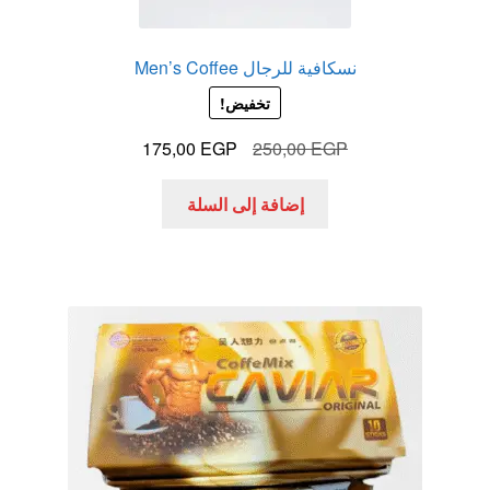
نسكافية للرجال Men’s Coffee
تخفيض!
السعر
السعر
175,00
EGP
250,00
EGP
الأصلي
الحالي
هو:
هو:
إضافة إلى السلة
175,00 EGP.
250,00 EGP.