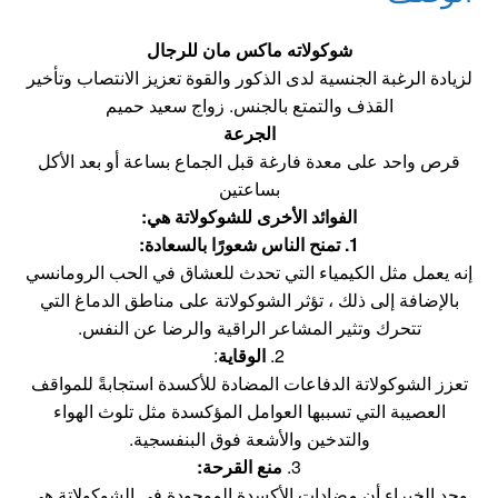
شوكولاته ماكس مان للرجال
لزيادة الرغبة الجنسية لدى الذكور والقوة تعزيز الانتصاب وتأخير
القذف والتمتع بالجنس. زواج سعيد حميم
الجرعة
قرص واحد على معدة فارغة قبل الجماع بساعة أو بعد الأكل
بساعتين
الفوائد الأخرى للشوكولاتة هي:
1. تمنح الناس شعورًا بالسعادة:
إنه يعمل مثل الكيمياء التي تحدث للعشاق في الحب الرومانسي
بالإضافة إلى ذلك ، تؤثر الشوكولاتة على مناطق الدماغ التي
تتحرك وتثير المشاعر الراقية والرضا عن النفس.
2.
الوقاية
:
تعزز الشوكولاتة الدفاعات المضادة للأكسدة استجابةً للمواقف
العصيبة التي تسببها العوامل المؤكسدة مثل تلوث الهواء
والتدخين والأشعة فوق البنفسجية.
3.
منع القرحة:
وجد الخبراء أن مضادات الأكسدة الموجودة في الشوكولاتة هي