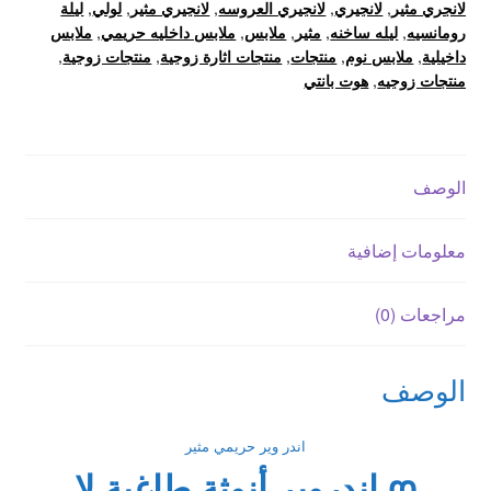
لانجري مثير
,
لانجيري
,
لانجيري العروسه
,
لانجيري مثير
,
لولي
,
ليلة
رومانسيه
,
ليله ساخنه
,
مثير
,
ملابس
,
ملابس داخليه حريمي
,
ملابس
داخيلية
,
ملابس نوم
,
منتجات
,
منتجات اثارة زوجية
,
منتجات زوجية
,
منتجات زوجيه
,
هوت بانتي
الوصف
معلومات إضافية
مراجعات (0)
الوصف
اندر وير حريمي مثير
დ اندروير أنوثة طاغية لا