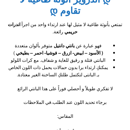
تقاوم დ
تمتعي بأنوثة طاغية لا مثيل لها عند ارتداء واحد من اجرأ
اندرات
حريمي
رائعة.
فهو عبارة عن
بانتي دانتيل
متوفر بألوان متعددة
( الأسود – ابيض- ازرق – فوشيا- احمر – بطيخي
)
البانتي فتلة و رقيق للغاية و شفاف. مع كرات اللولو
يمكنكِ ارتداء برا بدون حمالات يحمل ذات اللون الخاص
بـ البانتى لتكتمل طلتكِ الساخنة الغير معتادة.
لا تفكري طويلاً و أحصلي فوراً على هذا البانتي الرائع
برجاء تحديد اللون عند الطلب.في الملاحظات
المقاس:
فري سايز