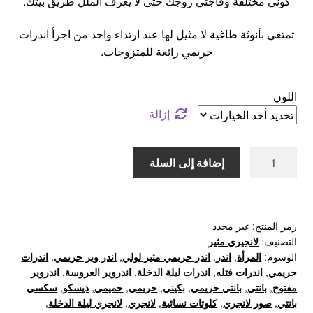
كوني مختلفة وفاجئي زوجك حتى لا يعرف الملل طريق بيتك.
تمتعي بأنوثة طاغية لا مثيل لها عند ارتداء واحد من اجرأ اندرات
حريمي رائعة للمتزوجات.
اللون
إزالة
كمية
إضافة إلى السلة
اندر
وير
حريمي
مثير
رمز المنتج:
غير محدد
التصنيف:
لانجيري مثير
الوسوم:
المرأة
,
اندر
,
اندر حريمي مثير لولي
,
اندر وير حريمي
,
اندرات
حريمي
,
اندرات فتله
,
اندرات ليلة الدخلة
,
اندروير العروسة
,
اندروير
مفتوح
,
بانتي
,
بانتي حريمي
,
بكيني
,
حريمي
,
حميمي
,
ديسكو
,
سكسي
بانتي
,
صور لانجري
,
كلوتات نسائية
,
لانجري
,
لانجري ليلة الدخلة
,