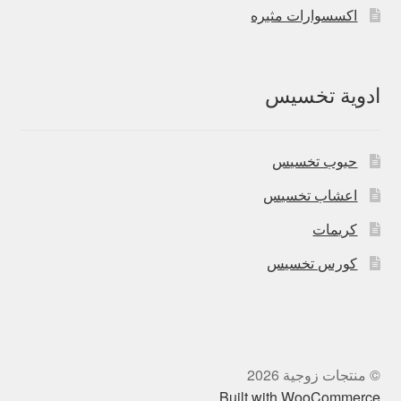
اكسسوارات مثيره
ادوية تخسيس
حبوب تخسيس
اعشاب تخسيس
كريمات
كورس تخسيس
© منتجات زوجية 2026
.
Built with WooCommerce