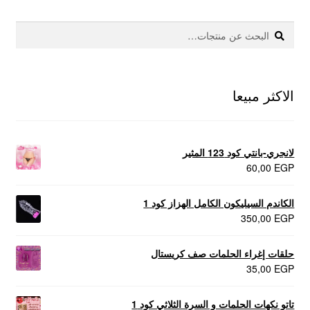
بحث
البحث
عن:
الاكثر مبيعا
لانجري-بانتي كود 123 المثير
60,00
EGP
الكاندم السيليكون الكامل الهزاز كود 1
350,00
EGP
حلقات إغراء الحلمات صف كريستال
35,00
EGP
تاتو نكهات الحلمات و السرة الثلاثي كود 1