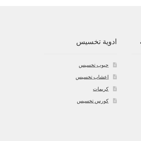
ادوية تخسيس
حبوب تخسيس
اعشاب تخسيس
كريمات
كورس تخسيس