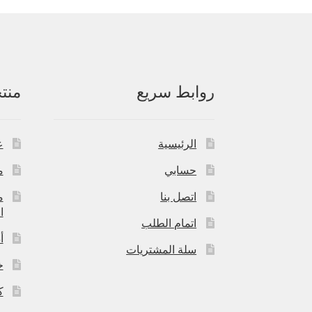
روابط سريع
منت
الرئيسية
ع
حسابي
م
اتصل بنا
م
ا
اتمام الطلب
أ
سلة المشتريات
خ
ك