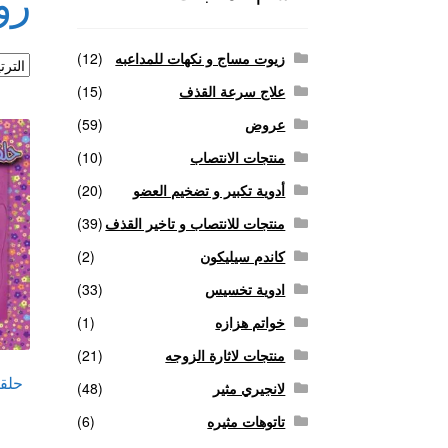
رو
منتجات لاثارة الزوجه
منتجات للانتصاب و تاخير ا
زيوت مساج و نكهات للمداعبه
(12)
علاج سرعة القذف
(15)
عروض
(59)
منتجات الانتصاب
(10)
أدوية تكبير و تضخيم العضو
(20)
منتجات للانتصاب و تاخير القذف
(39)
كاندم سيليكون
(2)
ادوية تخسيس
(33)
خواتم هزازه
(1)
منتجات لاثارة الزوجه
(21)
حلقا
لانجيري مثير
(48)
تاتوهات مثيره
(6)