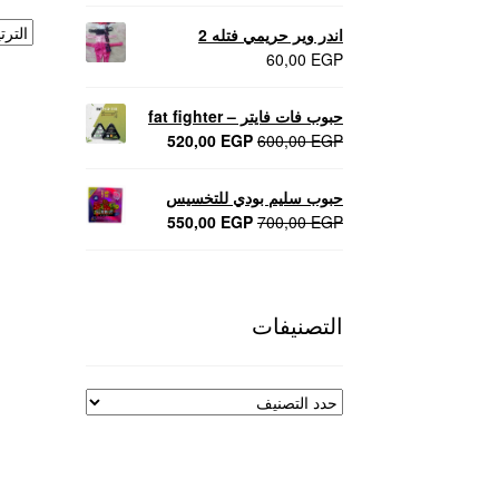
اندر وير حريمي فتله 2
60,00
EGP
حبوب فات فايتر – fat fighter
السعر
السعر
520,00
EGP
600,00
EGP
الأصلي
الحالي
هو:
هو:
حبوب سليم بودي للتخسيس
520,00 EGP.
600,00 EGP.
السعر
السعر
550,00
EGP
700,00
EGP
الأصلي
الحالي
هو:
هو:
550,00 EGP.
700,00 EGP.
التصنيفات