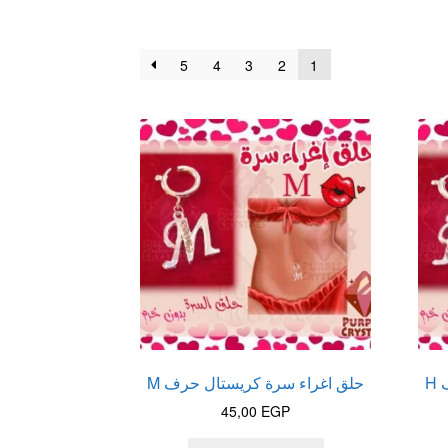
5
4
3
2
1
H
حلق اغراء سرة كريستال حرف M
45,00
EGP