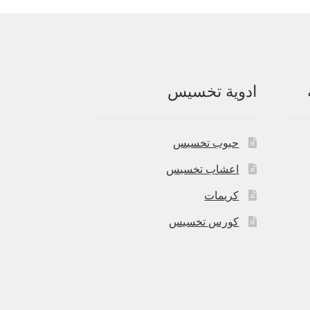
ادوية تخسيس
حبوب تخسيس
اعشاب تخسيس
كريمات
كورس تخسيس