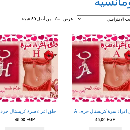
مانسية
لقذف
عرض 1–12 من أصل 50 نتيجة
 اغراء سرة كريستال حرف A
حلق اغراء سرة كريستال حرف 
45,00
EGP
45,00
EGP