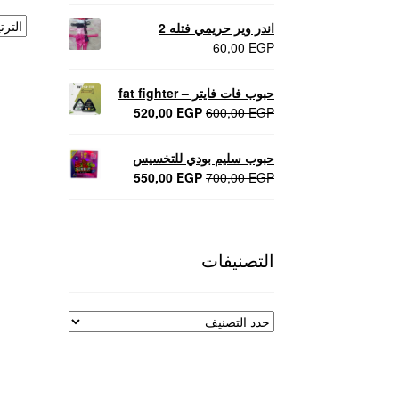
اندر وير حريمي فتله 2
60,00
EGP
حبوب فات فايتر – fat fighter
السعر
السعر
520,00
EGP
600,00
EGP
الأصلي
الحالي
هو:
هو:
حبوب سليم بودي للتخسيس
520,00 EGP.
600,00 EGP.
السعر
السعر
550,00
EGP
700,00
EGP
الأصلي
الحالي
هو:
هو:
550,00 EGP.
700,00 EGP.
التصنيفات