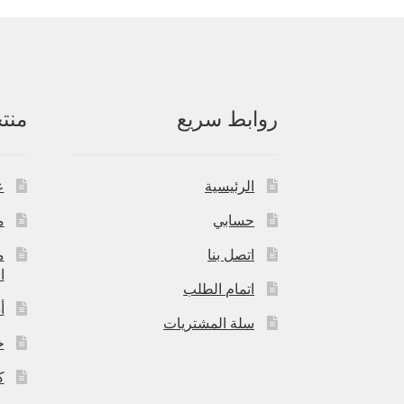
روابط سريع
منت
الرئيسية
ع
حسابي
م
اتصل بنا
م
ا
اتمام الطلب
أ
سلة المشتريات
خ
ك