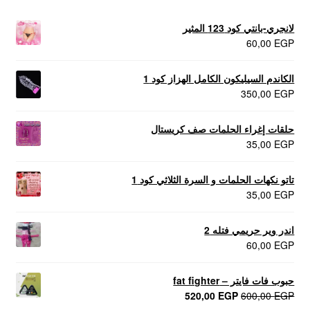
لانجري-بانتي كود 123 المثير
60,00
EGP
الكاندم السيليكون الكامل الهزاز كود 1
350,00
EGP
حلقات إغراء الحلمات صف كريستال
35,00
EGP
تاتو نكهات الحلمات و السرة الثلاثي كود 1
35,00
EGP
اندر وير حريمي فتله 2
60,00
EGP
حبوب فات فايتر – fat fighter
السعر
السعر
520,00
EGP
600,00
EGP
الأصلي
الحالي