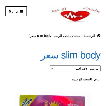
Skip
Skip
Menu
to
to
navigation
content
الرئيسية
الرئيسية
منتجات تحت الوسم “slim body سعر”
Let’s Keep In Touch
slim body سعر
أدوية تكبير و تضخيم العضو
اتصل بنا
اتمام الطلب
عرض النتيجة الوحيدة
ادوية تخسيس
اكسسوارات مثيره