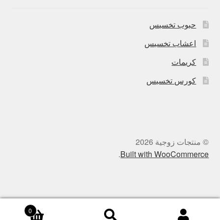
حبوب تخسيس
اعشاب تخسيس
كريمات
كورس تخسيس
© منتجات زوجية 2026
.
Built with WooCommerce
0