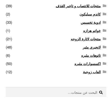
منتجات للانتصاب و تاخير القذف
(39)
كاندم سيليكون
(2)
ادوية تخسيس
(33)
خواتم هزازه
(1)
منتجات لاثارة الزوجه
(21)
لانجيري مثير
(48)
تاتوهات مثيره
(6)
اكسسوارات مثيره
(50)
العاب زوجية
(12)
بحث
البحث
عن: