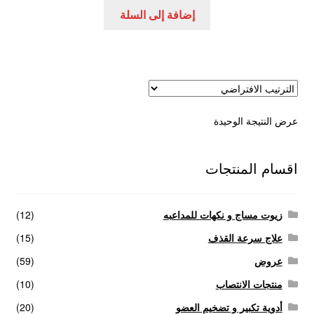
هو:
هو:
إضافة إلى السلة
عروض
350,00 EGP.
450,00 EGP.
علاج سرعة القذف
كاندم سيليكون
عرض النتيجة الوحيدة
لانجيري مثير
منتجات الانتصاب
اقسام المنتجات
منتجات خاصة بالزوج
زيوت مساج و نكهات للمداعبه
(12)
منتجات خاصة بالزوجة
علاج سرعة القذف
(15)
عروض
(59)
منتجات لاثارة الزوجه
منتجات الانتصاب
(10)
أدوية تكبير و تضخيم العضو
(20)
منتجات للانتصاب و تاخير القذف