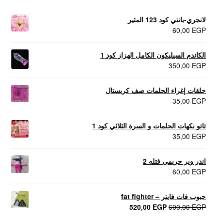
لانجري-بانتي كود 123 المثير
60,00
EGP
الكاندم السيليكون الكامل الهزاز كود 1
350,00
EGP
حلقات إغراء الحلمات صف كريستال
35,00
EGP
تاتو نكهات الحلمات و السرة الثلاثي كود 1
35,00
EGP
اندر وير حريمي فتله 2
60,00
EGP
حبوب فات فايتر – fat fighter
السعر
السعر
520,00
EGP
600,00
EGP
الأصلي
الحالي