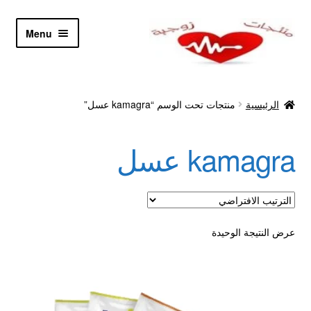
Skip
Skip
Menu
to
to
navigation
content
الرئيسية
الرئيسية
منتجات تحت الوسم “kamagra عسل”
Let’s Keep In Touch
kamagra عسل
أدوية تكبير و تضخيم العضو
اتصل بنا
اتمام الطلب
عرض النتيجة الوحيدة
ادوية تخسيس
اكسسوارات مثيره