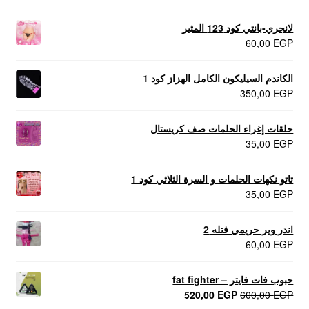
لانجري-بانتي كود 123 المثير
60,00
EGP
الكاندم السيليكون الكامل الهزاز كود 1
350,00
EGP
حلقات إغراء الحلمات صف كريستال
35,00
EGP
تاتو نكهات الحلمات و السرة الثلاثي كود 1
35,00
EGP
اندر وير حريمي فتله 2
60,00
EGP
حبوب فات فايتر – fat fighter
السعر
السعر
520,00
EGP
600,00
EGP
الأصلي
الحالي