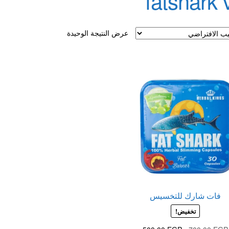
fatshark 
لقذف
عرض النتيجة الوحيدة
فات شارك للتخسيس
تخفيض!