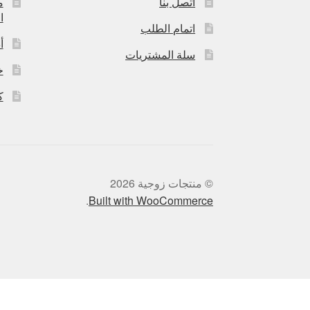
اتصل بنا
م
ا
اتمام الطلب
أ
سلة المشتريات
خ
ك
© منتجات زوجية 2026
.
Built with WooCommerce