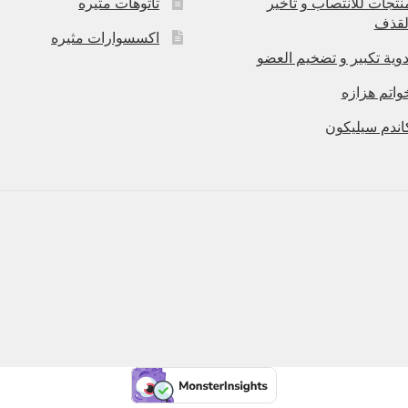
نتجات للانتصاب و تاخير
تاتوهات مثيره
لقذف
اكسسوارات مثيره
دوية تكبير و تضخيم العضو
واتم هزازه
اندم سيليكون