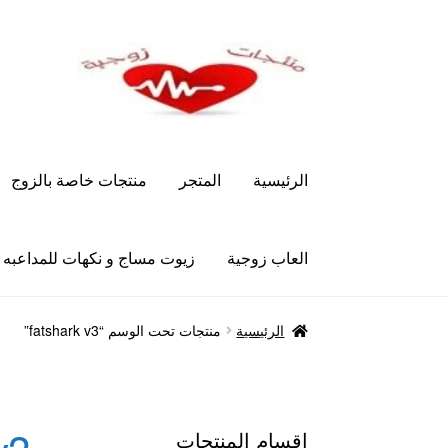
Skip
Skip
to
to
navigation
content
الرئيسية
المتجر
منتجات خاصة بالزوج
العاب زوجية
زيوت مساج و نكهات للمداعبه
الرئيسية
Let’s Keep In Touch
أدوية تكبير و تضخ
الرئيسية
منتجات تحت الوسم “fatshark v3”
العاب زوجية
المتجر
تاتوهات مثيره
حسابي
خواتم هز
علاج سرعة القذف
كاندم سيليكون
لانجيري مثير
من
اقسام المنتجات