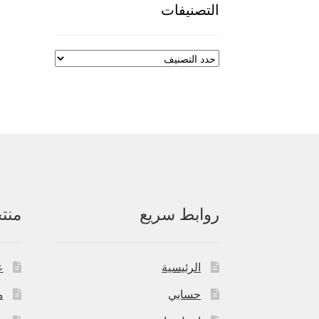
التصنيفات
روابط سريع
منت
الرئيسية
ع
حسابي
م