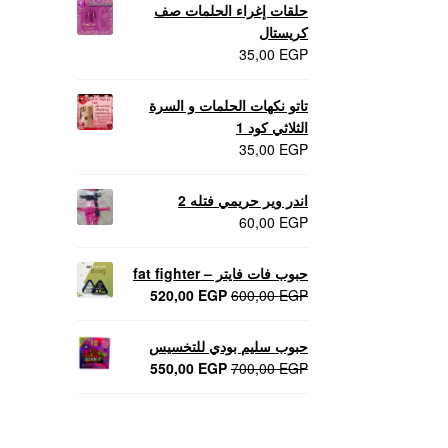
حلقات إغراء الحلمات صف
كريستال
35,00
EGP
تاتو نكهات الحلمات و السرة
الثلاثي كود 1
35,00
EGP
اندر وير حريمي فتله 2
60,00
EGP
حبوب فات فايتر – fat fighter
السعر
السعر
520,00
EGP
600,00
EGP
الأصلي
الحالي
هو:
هو:
حبوب سليم بودي للتخسيس
520,00 EGP.
600,00 EGP.
السعر
السعر
550,00
EGP
700,00
EGP
الأصلي
الحالي
هو:
هو:
550,00 EGP.
700,00 EGP.