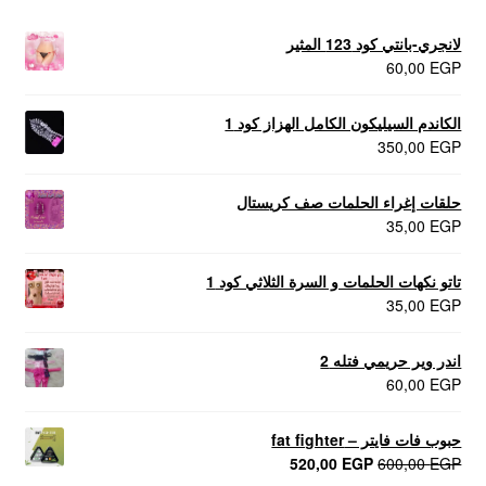
لانجري-بانتي كود 123 المثير
60,00
EGP
الكاندم السيليكون الكامل الهزاز كود 1
350,00
EGP
حلقات إغراء الحلمات صف كريستال
35,00
EGP
تاتو نكهات الحلمات و السرة الثلاثي كود 1
35,00
EGP
اندر وير حريمي فتله 2
60,00
EGP
حبوب فات فايتر – fat fighter
السعر
السعر
520,00
EGP
600,00
EGP
الأصلي
الحالي