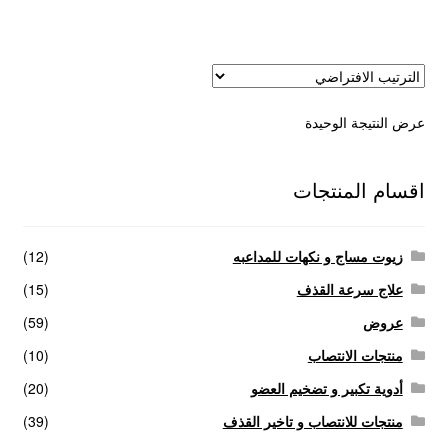
عروض
علاج سرعة القذف
عرض النتيجة الوحيدة
كاندم سيليكون
لانجيري مثير
اقسام المنتجات
منتجات الانتصاب
زيوت مساج و نكهات للمداعبه
(12)
منتجات خاصة بالزوج
علاج سرعة القذف
(15)
عروض
(59)
منتجات خاصة بالزوجة
منتجات الانتصاب
(10)
أدوية تكبير و تضخيم العضو
(20)
منتجات لاثارة الزوجه
منتجات للانتصاب و تاخير القذف
(39)
منتجات للانتصاب و تاخير القذف