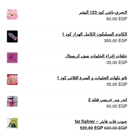
لانجري-بانتي كود 123 المثير
60,00
EGP
الكاندم السيليكون الكامل الهزاز كود 1
350,00
EGP
حلقات إغراء الحلمات صف كريستال
35,00
EGP
تاتو نكهات الحلمات و السرة الثلاثي كود 1
35,00
EGP
اندر وير حريمي فتله 2
60,00
EGP
حبوب فات فايتر – fat fighter
السعر
السعر
520,00
EGP
600,00
EGP
الأصلي
الحالي