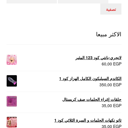
سعر
سعر
تصفية
الاكثر مبيعا
لانجري-بانتي كود 123 المثير
60,00
EGP
الكاندم السيليكون الكامل الهزاز كود 1
350,00
EGP
حلقات إغراء الحلمات صف كريستال
35,00
EGP
تاتو نكهات الحلمات و السرة الثلاثي كود 1
35,00
EGP