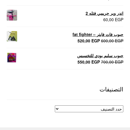
اندر وير حريمي فتله 2
60,00
EGP
حبوب فات فايتر – fat fighter
السعر
السعر
520,00
EGP
600,00
EGP
الأصلي
الحالي
هو:
هو:
حبوب سليم بودي للتخسيس
520,00 EGP.
600,00 EGP.
السعر
السعر
550,00
EGP
700,00
EGP
الأصلي
الحالي
هو:
هو:
550,00 EGP.
700,00 EGP.
التصنيفات