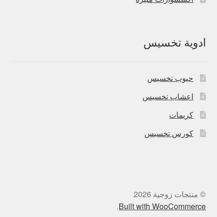
ادوية تخسيس
حبوب تخسيس
اعشاب تخسيس
كريمات
كورس تخسيس
© منتجات زوجية 2026
.
Built with WooCommerce