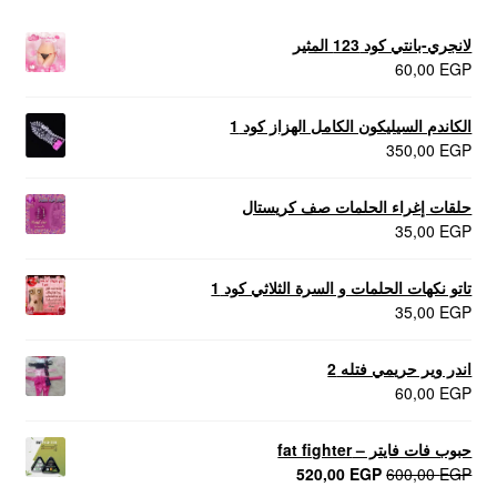
لانجري-بانتي كود 123 المثير
60,00
EGP
الكاندم السيليكون الكامل الهزاز كود 1
350,00
EGP
حلقات إغراء الحلمات صف كريستال
35,00
EGP
تاتو نكهات الحلمات و السرة الثلاثي كود 1
35,00
EGP
اندر وير حريمي فتله 2
60,00
EGP
حبوب فات فايتر – fat fighter
السعر
السعر
520,00
EGP
600,00
EGP
الأصلي
الحالي