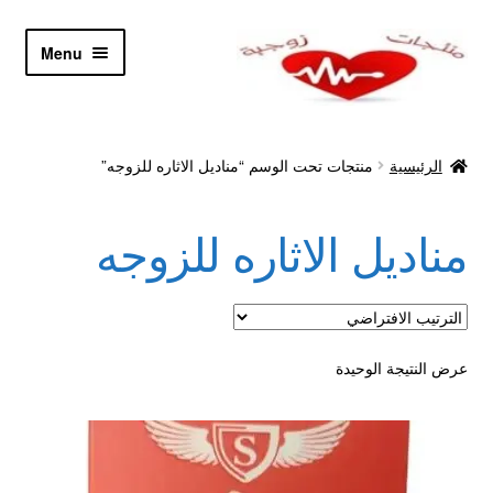
Skip
Skip
Menu
to
to
navigation
content
الرئيسية
الرئيسية
منتجات تحت الوسم “مناديل الاثاره للزوجه”
Let’s Keep In Touch
مناديل الاثاره للزوجه
أدوية تكبير و تضخيم العضو
اتصل بنا
اتمام الطلب
عرض النتيجة الوحيدة
ادوية تخسيس
اكسسوارات مثيره