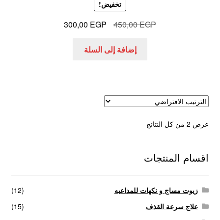
تخفيض!
السعر
السعر
300,00
EGP
450,00
EGP
الأصلي
الحالي
هو:
هو:
إضافة إلى السلة
300,00 EGP.
450,00 EGP.
عرض ⁦2⁩ من كل النتائج
اقسام المنتجات
زيوت مساج و نكهات للمداعبه
(12)
علاج سرعة القذف
(15)