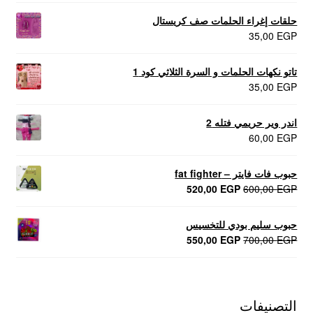
حلقات إغراء الحلمات صف كريستال
35,00
EGP
تاتو نكهات الحلمات و السرة الثلاثي كود 1
35,00
EGP
اندر وير حريمي فتله 2
60,00
EGP
حبوب فات فايتر – fat fighter
السعر
السعر
520,00
EGP
600,00
EGP
الأصلي
الحالي
هو:
هو:
حبوب سليم بودي للتخسيس
520,00 EGP.
600,00 EGP.
السعر
السعر
550,00
EGP
700,00
EGP
الأصلي
الحالي
هو:
هو:
550,00 EGP.
700,00 EGP.
التصنيفات