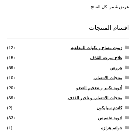
عرض ⁦4⁩ من كل النتائج
اقسام المنتجات
زيوت مساج و نكهات للمداعبه
(12)
علاج سرعة القذف
(15)
عروض
(59)
منتجات الانتصاب
(10)
أدوية تكبير و تضخيم العضو
(20)
منتجات للانتصاب و تاخير القذف
(39)
كاندم سيليكون
(2)
ادوية تخسيس
(33)
خواتم هزازه
(1)