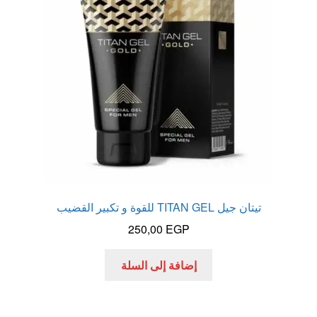
الاكثر مبيعا
العاب زوجية
المتجر
تاتوهات مثيره
حسابي
تيتان جيل TITAN GEL للقوة و تكبير القضيب
خواتم هزازه
250,00
EGP
زيوت مساج و نكهات للمداعبه
إضافة إلى السلة
سلة المشتريات