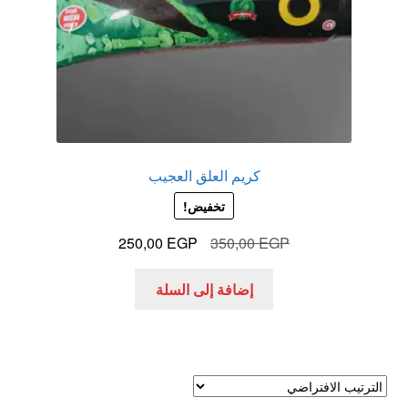
كريم العلق العجيب
تخفيض!
السعر
السعر
250,00
EGP
350,00
EGP
الأصلي
الحالي
هو:
هو:
إضافة إلى السلة
250,00 EGP.
350,00 EGP.