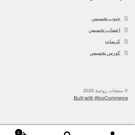
حبوب تخسيس
اعشاب تخسيس
كريمات
كورس تخسيس
© منتجات زوجية 2026
.
Built with WooCommerce
0