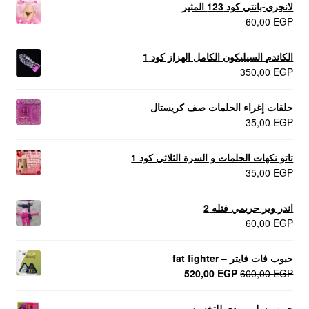
لانجري-بانتي كود 123 المثير
60,00
EGP
الكاندم السيليكون الكامل الهزاز كود 1
350,00
EGP
حلقات إغراء الحلمات صف كريستال
35,00
EGP
تاتو نكهات الحلمات و السرة الثلاثي كود 1
35,00
EGP
اندر وير حريمي فتله 2
60,00
EGP
حبوب فات فايتر – fat fighter
السعر
السعر
520,00
EGP
600,00
EGP
الأصلي
الحالي
هو:
هو:
حبوب سليم بودي للتخسيس