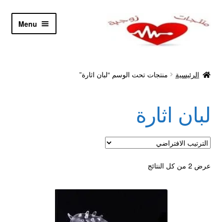
Skip
Skip
Menu
to
to
navigation
content
الرئيسية
الرئيسية
منتجات تحت الوسم “لبان اثارة”
Let’s Keep In Touch
لبان اثارة
أدوية تكبير و تضخيم العضو
اتصل بنا
اتمام الطلب
عرض ⁦2⁩ من كل النتائج
ادوية تخسيس
اكسسوارات مثيره