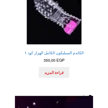
الاكثر مبيعا
العاب زوجية
المتجر
تاتوهات مثيره
الكاندم السيليكون الكامل الهزاز كود 1
350,00
EGP
حسابي
قراءة المزيد
خواتم هزازه
زيوت مساج و نكهات للمداعبه
سلة المشتريات