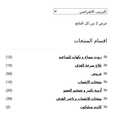
عرض ⁦2⁩ من كل النتائج
اقسام المنتجات
زيوت مساج و نكهات للمداعبه
(12)
علاج سرعة القذف
(15)
عروض
(59)
منتجات الانتصاب
(10)
أدوية تكبير و تضخيم العضو
(20)
منتجات للانتصاب و تاخير القذف
(39)
كاندم سيليكون
(2)