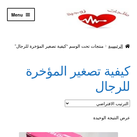
Skip
Skip
Menu
to
to
navigation
content
الرئيسية
الرئيسية
منتجات تحت الوسم “كيفية تصغير المؤخرة للرجال”
Let’s Keep In Touch
كيفية تصغير المؤخرة
أدوية تكبير و تضخيم العضو
للرجال
اتصل بنا
اتمام الطلب
عرض النتيجة الوحيدة
ادوية تخسيس
اكسسوارات مثيره