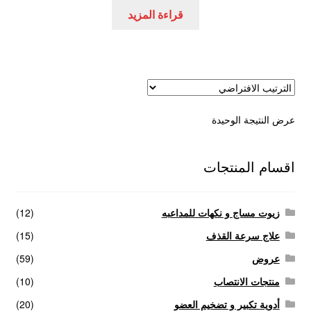
هو:
هو:
قراءة المزيد
عروض
300,00 EGP.
400,00 EGP.
علاج سرعة القذف
كاندم سيليكون
عرض النتيجة الوحيدة
لانجيري مثير
منتجات الانتصاب
اقسام المنتجات
منتجات خاصة بالزوج
زيوت مساج و نكهات للمداعبه
(12)
منتجات خاصة بالزوجة
علاج سرعة القذف
(15)
عروض
(59)
منتجات لاثارة الزوجه
منتجات الانتصاب
(10)
أدوية تكبير و تضخيم العضو
(20)
منتجات للانتصاب و تاخير القذف