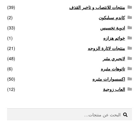
منتجات للانتصاب و تاخير القذف
(39)
كاندم سيليكون
(2)
ادوية تخسيس
(33)
خواتم هزازه
(1)
منتجات لاثارة الزوجه
(21)
لانجيري مثير
(48)
تاتوهات مثيره
(6)
اكسسوارات مثيره
(50)
العاب زوجية
(12)
بحث
البحث
عن: