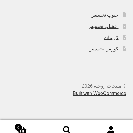
حبوب تخسيس
اعشاب تخسيس
كريمات
كورس تخسيس
© منتجات زوجية 2026
.
Built with WooCommerce
0