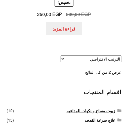
تخفيض!
السعر
السعر
250,00
EGP
300,00
EGP
الأصلي
الحالي
هو:
هو:
قراءة المزيد
250,00 EGP.
300,00 EGP.
عرض ⁦2⁩ من كل النتائج
اقسام المنتجات
زيوت مساج و نكهات للمداعبه
(12)
علاج سرعة القذف
(15)