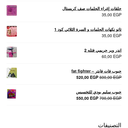
حلقات إغراء الحلمات صف كريستال
35,00
EGP
تاتو نكهات الحلمات و السرة الثلاثي كود 1
35,00
EGP
اندر وير حريمي فتله 2
60,00
EGP
حبوب فات فايتر – fat fighter
السعر
السعر
520,00
EGP
600,00
EGP
الأصلي
الحالي
هو:
هو:
حبوب سليم بودي للتخسيس
520,00 EGP.
600,00 EGP.
السعر
السعر
550,00
EGP
700,00
EGP
الأصلي
الحالي
هو:
هو:
550,00 EGP.
700,00 EGP.
التصنيفات