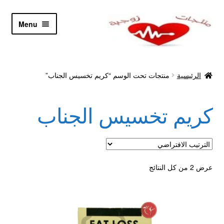
Skip
Skip
Menu
to
to
navigation
content
الرئيسية
الرئيسية
منتجات تحت الوسم “كريم تخسيس الجناب”
Let’s Keep In Touch
كريم تخسيس الجناب
أدوية تكبير و تضخيم العضو
اتصل بنا
اتمام الطلب
عرض ⁦2⁩ من كل النتائج
ادوية تخسيس
اكسسوارات مثيره