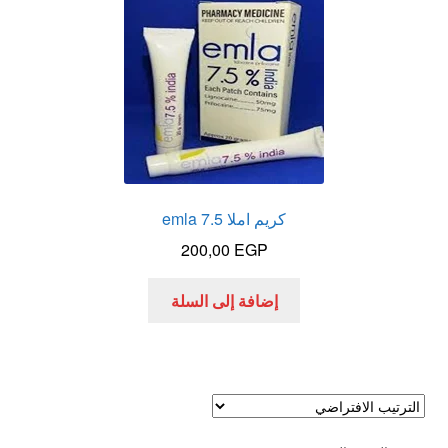
الاكثر مبيعا
العاب زوجية
المتجر
تاتوهات مثيره
كريم املا 7.5 emla
200,00
EGP
حسابي
إضافة إلى السلة
خواتم هزازه
زيوت مساج و نكهات للمداعبه
سلة المشتريات