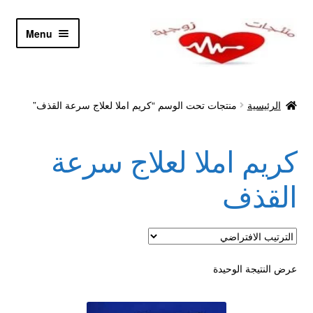
Skip
Skip
Menu
to
to
navigation
content
الرئيسية
الرئيسية
منتجات تحت الوسم “كريم املا لعلاج سرعة القذف”
Let’s Keep In Touch
كريم املا لعلاج سرعة
أدوية تكبير و تضخيم العضو
القذف
اتصل بنا
اتمام الطلب
عرض النتيجة الوحيدة
ادوية تخسيس
اكسسوارات مثيره