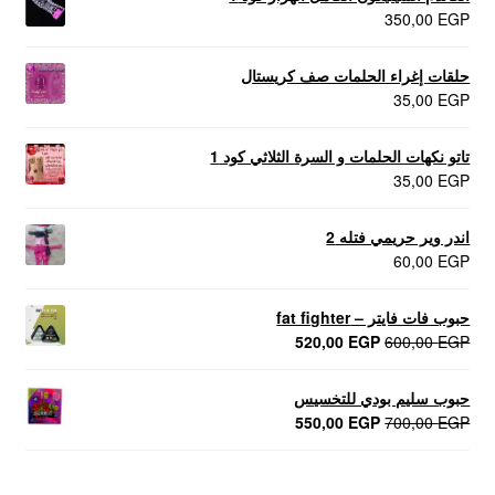
350,00
EGP
حلقات إغراء الحلمات صف كريستال
35,00
EGP
تاتو نكهات الحلمات و السرة الثلاثي كود 1
35,00
EGP
اندر وير حريمي فتله 2
60,00
EGP
حبوب فات فايتر – fat fighter
السعر
السعر
520,00
EGP
600,00
EGP
الأصلي
الحالي
هو:
هو:
حبوب سليم بودي للتخسيس
520,00 EGP.
600,00 EGP.
السعر
السعر
550,00
EGP
700,00
EGP
الأصلي
الحالي
هو:
هو:
550,00 EGP.
700,00 EGP.