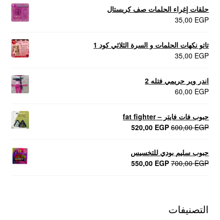
حلقات إغراء الحلمات صف كريستال
35,00
EGP
تاتو نكهات الحلمات و السرة الثلاثي كود 1
35,00
EGP
اندر وير حريمي فتله 2
60,00
EGP
حبوب فات فايتر – fat fighter
السعر
السعر
520,00
EGP
600,00
EGP
الأصلي
الحالي
هو:
هو:
حبوب سليم بودي للتخسيس
520,00 EGP.
600,00 EGP.
السعر
السعر
550,00
EGP
700,00
EGP
الأصلي
الحالي
هو:
هو:
550,00 EGP.
700,00 EGP.
التصنيفات