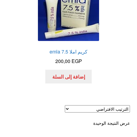
الاكثر مبيعا
العاب زوجية
المتجر
كريم املا 7.5 emla
200,00
EGP
تاتوهات مثيره
إضافة إلى السلة
حسابي
خواتم هزازه
زيوت مساج و نكهات للمداعبه
عرض النتيجة الوحيدة
سلة المشتريات