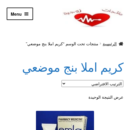
Skip
Skip
Menu
to
to
navigation
content
الرئيسية
الرئيسية
منتجات تحت الوسم “كريم املا بنج موضعي”
Let’s Keep In Touch
كريم املا بنج موضعي
أدوية تكبير و تضخيم العضو
اتصل بنا
اتمام الطلب
عرض النتيجة الوحيدة
ادوية تخسيس
اكسسوارات مثيره