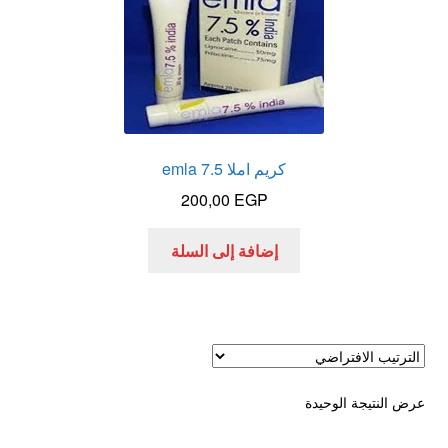
الاكثر مبيعا
العاب زوجية
المتجر
كريم املا 7.5 emla
200,00
EGP
تاتوهات مثيره
إضافة إلى السلة
حسابي
خواتم هزازه
زيوت مساج و نكهات للمداعبه
عرض النتيجة الوحيدة
سلة المشتريات