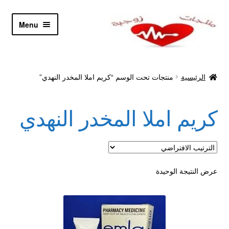
Skip
Skip
Menu
to
to
navigation
content
الرئيسية
الرئيسية
منتجات تحت الوسم “كريم املا المخدر النهدي”
Let’s Keep In Touch
كريم املا المخدر النهدي
أدوية تكبير و تضخيم العضو
اتصل بنا
اتمام الطلب
عرض النتيجة الوحيدة
ادوية تخسيس
اكسسوارات مثيره