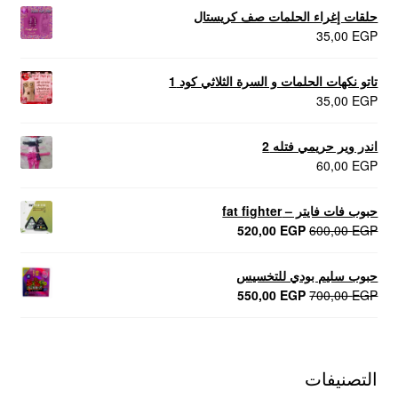
حلقات إغراء الحلمات صف كريستال
35,00
EGP
تاتو نكهات الحلمات و السرة الثلاثي كود 1
35,00
EGP
اندر وير حريمي فتله 2
60,00
EGP
حبوب فات فايتر – fat fighter
السعر
السعر
520,00
EGP
600,00
EGP
الأصلي
الحالي
هو:
هو:
حبوب سليم بودي للتخسيس
520,00 EGP.
600,00 EGP.
السعر
السعر
550,00
EGP
700,00
EGP
الأصلي
الحالي
هو:
هو:
550,00 EGP.
700,00 EGP.
التصنيفات