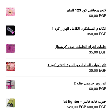
لانجري-بانتي كود 123 المثير
60,00
EGP
الكاندم السيليكون الكامل الهزاز كود 1
350,00
EGP
حلقات إغراء الحلمات صف كريستال
35,00
EGP
تاتو نكهات الحلمات و السرة الثلاثي كود 1
35,00
EGP
اندر وير حريمي فتله 2
60,00
EGP
حبوب فات فايتر – fat fighter
السعر
السعر
520,00
EGP
600,00
EGP
الأصلي
الحالي