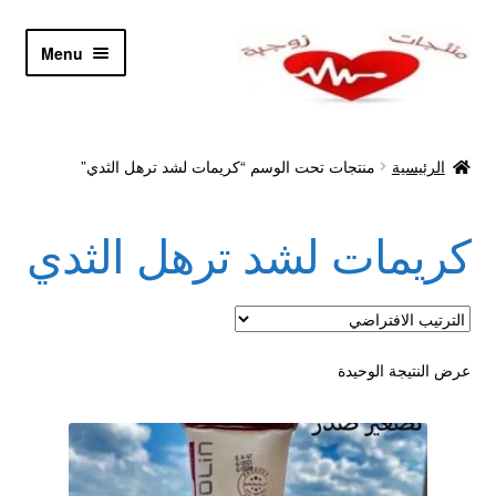
Skip
Skip
Menu
to
to
navigation
content
الرئيسية
الرئيسية
منتجات تحت الوسم “كريمات لشد ترهل الثدي”
Let’s Keep In Touch
كريمات لشد ترهل الثدي
أدوية تكبير و تضخيم العضو
اتصل بنا
اتمام الطلب
عرض النتيجة الوحيدة
ادوية تخسيس
اكسسوارات مثيره