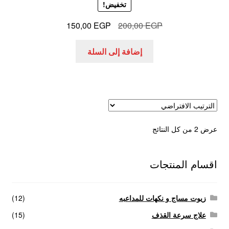
تخفيض!
السعر
السعر
150,00
EGP
200,00
EGP
الأصلي
الحالي
هو:
هو:
إضافة إلى السلة
150,00 EGP.
200,00 EGP.
عرض ⁦2⁩ من كل النتائج
اقسام المنتجات
زيوت مساج و نكهات للمداعبه
(12)
علاج سرعة القذف
(15)