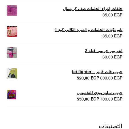
حلقات إغراء الحلمات صف كريستال
35,00
EGP
تاتو نكهات الحلمات و السرة الثلاثي كود 1
35,00
EGP
اندر وير حريمي فتله 2
60,00
EGP
حبوب فات فايتر – fat fighter
السعر
السعر
520,00
EGP
600,00
EGP
الأصلي
الحالي
هو:
هو:
حبوب سليم بودي للتخسيس
520,00 EGP.
600,00 EGP.
السعر
السعر
550,00
EGP
700,00
EGP
الأصلي
الحالي
هو:
هو:
550,00 EGP.
700,00 EGP.
التصنيفات