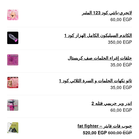
لانجري-بانتي كود 123 المثير
60,00
EGP
الكاندم السيليكون الكامل الهزاز كود 1
350,00
EGP
حلقات إغراء الحلمات صف كريستال
35,00
EGP
تاتو نكهات الحلمات و السرة الثلاثي كود 1
35,00
EGP
اندر وير حريمي فتله 2
60,00
EGP
حبوب فات فايتر – fat fighter
السعر
السعر
520,00
EGP
600,00
EGP
الأصلي
الحالي