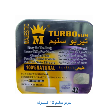
عروض
علاج سرعة القذف
كاندم سيليكون
لانجيري مثير
منتجات الانتصاب
منتجات خاصة بالزوج
منتجات خاصة بالزوجة
منتجات لاثارة الزوجه
تيربو سليم 42 كبسولة
منتجات للانتصاب و تاخير القذف