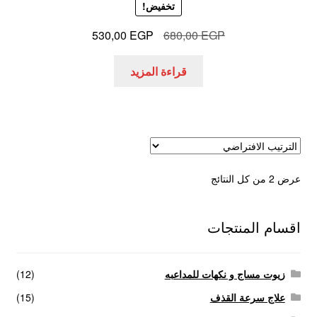
تخفيض!
السعر
السعر
530,00
EGP
680,00
EGP
الأصلي
الحالي
هو:
هو:
قراءة المزيد
530,00 EGP.
680,00 EGP.
عرض ⁦2⁩ من كل النتائج
اقسام المنتجات
زيوت مساج و نكهات للمداعبه
(12)
علاج سرعة القذف
(15)