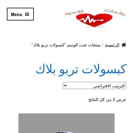
Skip
Skip
Menu
to
to
navigation
content
الرئيسية
الرئيسية
منتجات تحت الوسم “كبسولات تربو بلاك”
Let’s Keep In Touch
كبسولات تربو بلاك
أدوية تكبير و تضخيم العضو
اتصل بنا
اتمام الطلب
عرض ⁦2⁩ من كل النتائج
ادوية تخسيس
اكسسوارات مثيره