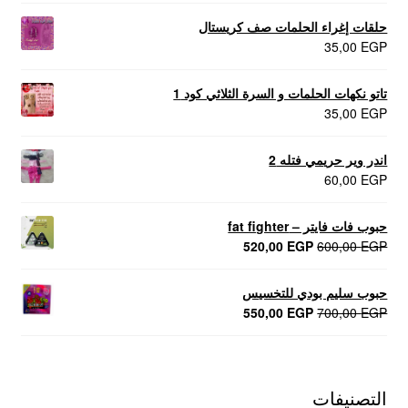
حلقات إغراء الحلمات صف كريستال
35,00
EGP
تاتو نكهات الحلمات و السرة الثلاثي كود 1
35,00
EGP
اندر وير حريمي فتله 2
60,00
EGP
حبوب فات فايتر – fat fighter
السعر
السعر
520,00
EGP
600,00
EGP
الأصلي
الحالي
هو:
هو:
حبوب سليم بودي للتخسيس
520,00 EGP.
600,00 EGP.
السعر
السعر
550,00
EGP
700,00
EGP
الأصلي
الحالي
هو:
هو:
550,00 EGP.
700,00 EGP.
التصنيفات