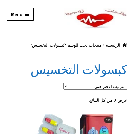
Skip
Skip
Menu
to
to
navigation
content
الرئيسية
الرئيسية
منتجات تحت الوسم “كبسولات التخسيس”
Let’s Keep In Touch
كبسولات التخسيس
أدوية تكبير و تضخيم العضو
اتصل بنا
اتمام الطلب
عرض ⁦9⁩ من كل النتائج
ادوية تخسيس
اكسسوارات مثيره