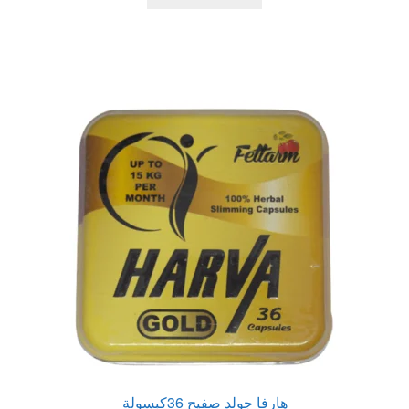
540,00 EGP.
700,00 EGP.
هارفا جولد صفيح 36كبسولة