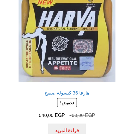
هارفا 36 كبسولة صفيح
تخفيض!
السعر
السعر
540,00
EGP
700,00
EGP
الأصلي
الحالي
هو:
هو:
قراءة المزيد