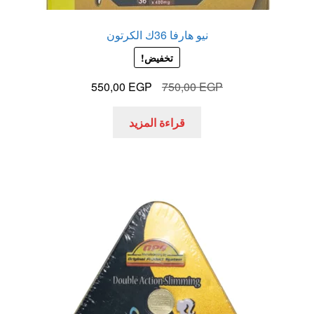
نيو هارفا 36ك الكرتون
تخفيض!
السعر
السعر
550,00
EGP
750,00
EGP
الأصلي
الحالي
هو:
هو:
قراءة المزيد
550,00 EGP.
750,00 EGP.