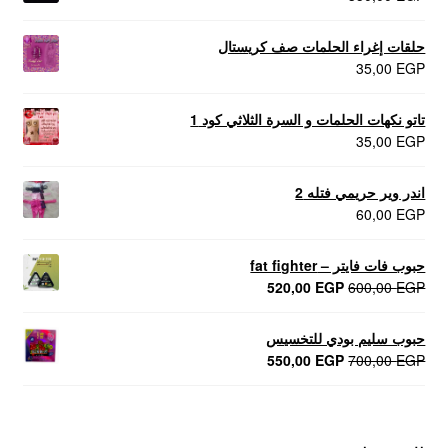
حلقات إغراء الحلمات صف كريستال
35,00
EGP
تاتو نكهات الحلمات و السرة الثلاثي كود 1
35,00
EGP
اندر وير حريمي فتله 2
60,00
EGP
حبوب فات فايتر – fat fighter
السعر
السعر
520,00
EGP
600,00
EGP
الأصلي
الحالي
هو:
هو:
حبوب سليم بودي للتخسيس
520,00 EGP.
600,00 EGP.
السعر
السعر
550,00
EGP
700,00
EGP
الأصلي
الحالي
هو:
هو:
550,00 EGP.
700,00 EGP.