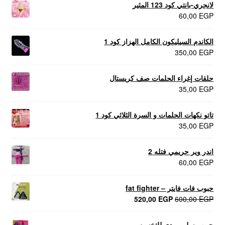
لانجري-بانتي كود 123 المثير
60,00
EGP
الكاندم السيليكون الكامل الهزاز كود 1
350,00
EGP
حلقات إغراء الحلمات صف كريستال
35,00
EGP
تاتو نكهات الحلمات و السرة الثلاثي كود 1
35,00
EGP
اندر وير حريمي فتله 2
60,00
EGP
حبوب فات فايتر – fat fighter
السعر
السعر
520,00
EGP
600,00
EGP
الأصلي
الحالي
هو:
هو:
حبوب سليم بودي للتخسيس