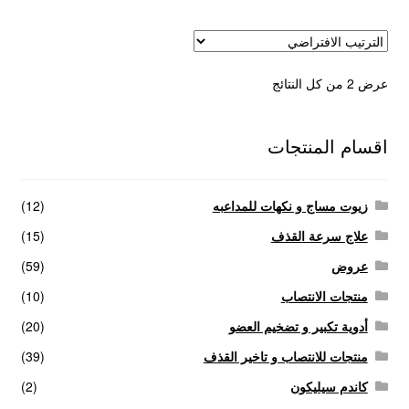
عرض ⁦2⁩ من كل النتائج
اقسام المنتجات
زيوت مساج و نكهات للمداعبه
(12)
علاج سرعة القذف
(15)
عروض
(59)
منتجات الانتصاب
(10)
أدوية تكبير و تضخيم العضو
(20)
منتجات للانتصاب و تاخير القذف
(39)
كاندم سيليكون
(2)