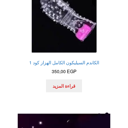
الاكثر مبيعا
العاب زوجية
المتجر
تاتوهات مثيره
الكاندم السيليكون الكامل الهزاز كود 1
350,00
EGP
حسابي
قراءة المزيد
خواتم هزازه
زيوت مساج و نكهات للمداعبه
سلة المشتريات