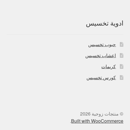
ادوية تخسيس
حبوب تخسيس
اعشاب تخسيس
كريمات
كورس تخسيس
© منتجات زوجية 2026
.
Built with WooCommerce