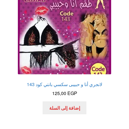
الاكثر مبيعا
العاب زوجية
المتجر
تاتوهات مثيره
حسابي
لانجري أنا و حبيبى سكسي بانتي كود 143
خواتم هزازه
125,00
EGP
زيوت مساج و نكهات للمداعبه
إضافة إلى السلة
سلة المشتريات