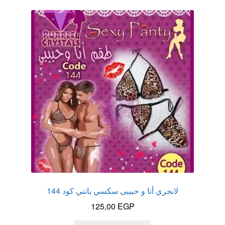
عروض
علاج سرعة القذف
كاندم سيليكون
لانجيري مثير
منتجات الانتصاب
منتجات خاصة بالزوج
منتجات خاصة بالزوجة
لانجري أنا و حبيبى سكسي بانتي كود 144
منتجات لاثارة الزوجه
125,00
EGP
منتجات للانتصاب و تاخير القذف