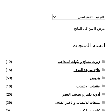
عرض ⁦8⁩ من كل النتائج
اقسام المنتجات
زيوت مساج و نكهات للمداعبه
(12)
علاج سرعة القذف
(15)
عروض
(59)
منتجات الانتصاب
(10)
أدوية تكبير و تضخيم العضو
(20)
منتجات للانتصاب و تاخير القذف
(39)
كاندم سيليكون
(2)