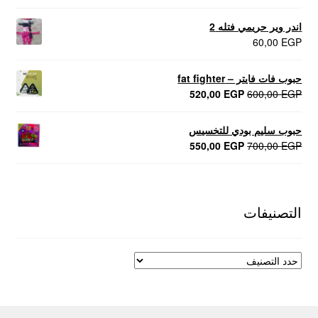
اندر وير حريمي فتله 2
60,00
EGP
حبوب فات فايتر – fat fighter
السعر
السعر
520,00
EGP
600,00
EGP
الأصلي
الحالي
هو:
هو:
حبوب سليم بودي للتخسيس
520,00 EGP.
600,00 EGP.
السعر
السعر
550,00
EGP
700,00
EGP
الأصلي
الحالي
هو:
هو:
550,00 EGP.
700,00 EGP.
التصنيفات