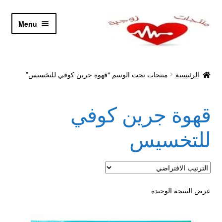
Skip
Skip
Menu
to
to
navigation
content
الرئيسية
الرئيسية
منتجات تحت الوسم “قهوة جرين كوفي للتخسيس”
Let’s Keep In Touch
قهوة جرين كوفي
أدوية تكبير و تضخيم العضو
للتخسيس
اتصل بنا
اتمام الطلب
عرض النتيجة الوحيدة
ادوية تخسيس
اكسسوارات مثيره