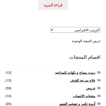
هو:
هو:
قراءة المزيد
عروض
250,00 EGP.
350,00 EGP.
علاج سرعة القذف
كاندم سيليكون
عرض النتيجة الوحيدة
لانجيري مثير
منتجات الانتصاب
اقسام المنتجات
منتجات خاصة بالزوج
زيوت مساج و نكهات للمداعبه
(12)
منتجات خاصة بالزوجة
علاج سرعة القذف
(15)
عروض
(59)
منتجات لاثارة الزوجه
منتجات الانتصاب
(10)
أدوية تكبير و تضخيم العضو
(20)
منتجات للانتصاب و تاخير القذف