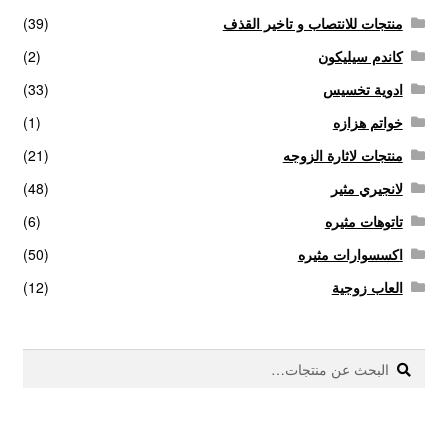
منتجات للانتصاب و تاخير القذف
(39)
كاندم سيليكون
(2)
ادوية تخسيس
(33)
خواتم هزازه
(1)
منتجات لاثارة الزوجه
(21)
لانجيري مثير
(48)
تاتوهات مثيره
(6)
اكسسوارات مثيره
(50)
العاب زوجية
(12)
بحث
البحث
عن: