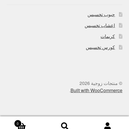
حبوب تخسيس
اعشاب تخسيس
كريمات
كورس تخسيس
© منتجات زوجية 2026
.
Built with WooCommerce
0