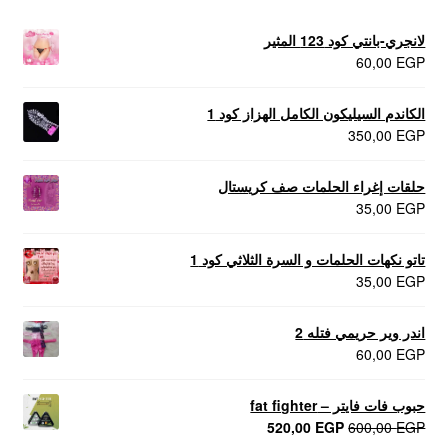
لانجري-بانتي كود 123 المثير
60,00
EGP
الكاندم السيليكون الكامل الهزاز كود 1
350,00
EGP
حلقات إغراء الحلمات صف كريستال
35,00
EGP
تاتو نكهات الحلمات و السرة الثلاثي كود 1
35,00
EGP
اندر وير حريمي فتله 2
60,00
EGP
حبوب فات فايتر – fat fighter
السعر
السعر
520,00
EGP
600,00
EGP
الأصلي
الحالي