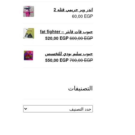
اندر وير حريمي فتله 2
60,00
EGP
حبوب فات فايتر – fat fighter
السعر
السعر
520,00
EGP
600,00
EGP
الأصلي
الحالي
هو:
هو:
حبوب سليم بودي للتخسيس
520,00 EGP.
600,00 EGP.
السعر
السعر
550,00
EGP
700,00
EGP
الأصلي
الحالي
هو:
هو:
550,00 EGP.
700,00 EGP.
التصنيفات