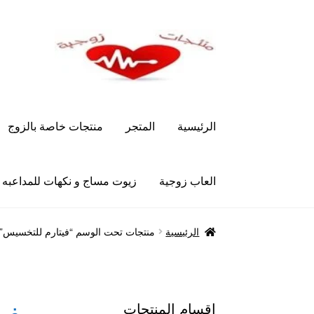
Skip
Skip
to
to
navigation
content
الرئيسية
المتجر
منتجات خاصة بالزوج
العاب زوجية
زيوت مساج و نكهات للمداعبه
الرئيسية
Let’s Keep In Touch
أدوية تكبير و تضخ
الرئيسية
منتجات تحت الوسم “فيتارم للتخسيس”
العاب زوجية
المتجر
تاتوهات مثيره
حسابي
خواتم هز
علاج سرعة القذف
كاندم سيليكون
لانجيري مثير
من
اقسام المنتجات