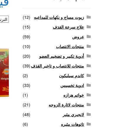
في
منتجات لاثارة الزوجه
منتجات للانتصاب و تاخير ا
زيوت مساج و نكهات للمداعبه
(12)
علاج سرعة القذف
(15)
عروض
(59)
منتجات الانتصاب
(10)
أدوية تكبير و تضخيم العضو
(20)
منتجات للانتصاب و تاخير القذف
(39)
كاندم سيليكون
(2)
ادوية تخسيس
(33)
خواتم هزازه
(1)
منتجات لاثارة الزوجه
(21)
لانجيري مثير
(48)
تاتوهات مثيره
(6)