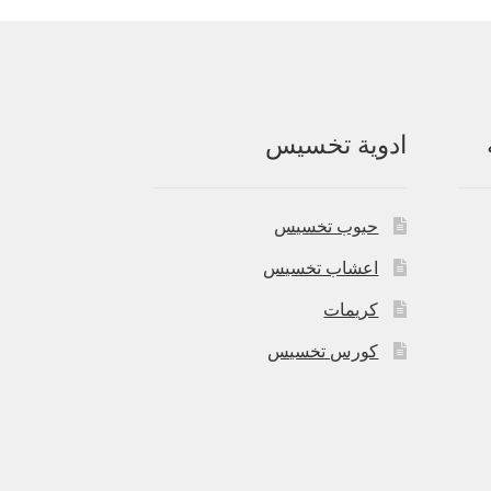
ادوية تخسيس
حبوب تخسيس
اعشاب تخسيس
كريمات
كورس تخسيس