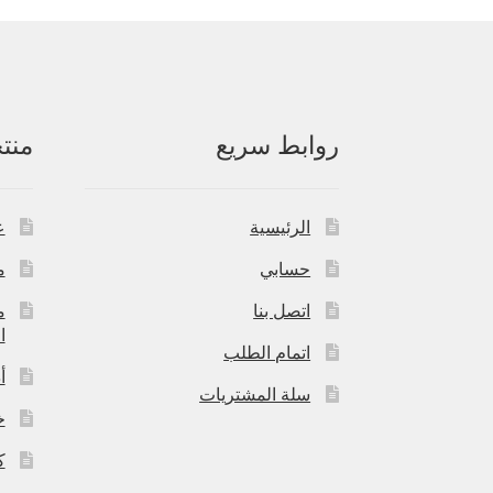
روابط سريع
منت
الرئيسية
ع
حسابي
م
اتصل بنا
م
ا
اتمام الطلب
أ
سلة المشتريات
خ
ك