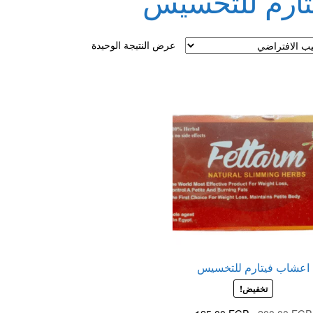
تارم للتخسيس
لقذف
عرض النتيجة الوحيدة
اعشاب فيتارم للتخسيس
تخفيض!