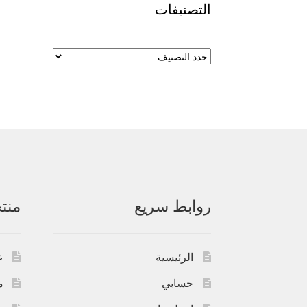
التصنيفات
روابط سريع
منت
الرئيسية
ع
حسابي
م