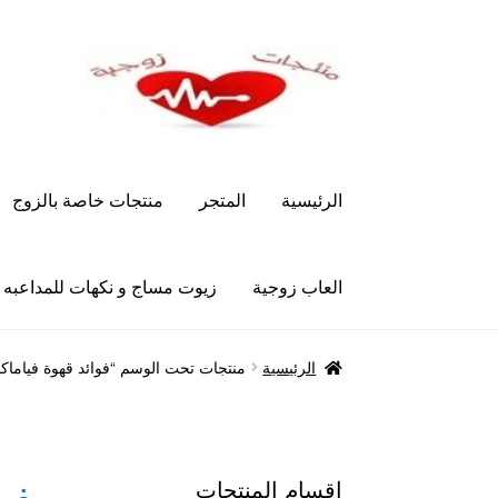
Skip
Skip
to
to
navigation
content
الرئيسية
المتجر
منتجات خاصة بالزوج
العاب زوجية
زيوت مساج و نكهات للمداعبه
الرئيسية
Let’s Keep In Touch
أدوية تكبير و تضخ
الرئيسية
منتجات تحت الوسم “فوائد قهوة فياما
العاب زوجية
المتجر
تاتوهات مثيره
حسابي
خواتم هز
علاج سرعة القذف
كاندم سيليكون
لانجيري مثير
من
اقسام المنتجات