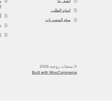
اتصل بنا
م
ا
اتمام الطلب
أ
سلة المشتريات
خ
ك
© منتجات زوجية 2026
.
Built with WooCommerce