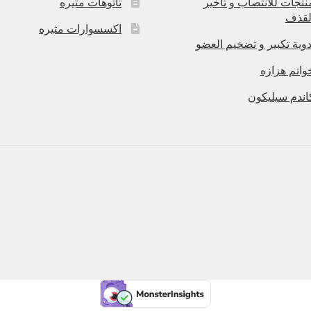
نتجات للانتصاب و تاخير
تاتوهات مثيره
لقذف
اكسسوارات مثيره
دوية تكبير و تضخيم العضو
واتم هزازه
اندم سيليكون