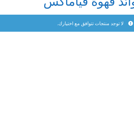
ائد قهوة فياماكس
لقذف
لا توجد منتجات تتوافق مع اختيارك.