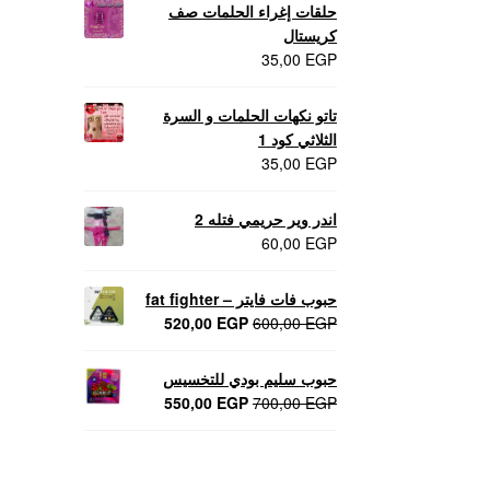
حلقات إغراء الحلمات صف
كريستال
35,00
EGP
تاتو نكهات الحلمات و السرة
الثلاثي كود 1
35,00
EGP
اندر وير حريمي فتله 2
60,00
EGP
حبوب فات فايتر – fat fighter
السعر
السعر
520,00
EGP
600,00
EGP
الأصلي
الحالي
هو:
هو:
حبوب سليم بودي للتخسيس
520,00 EGP.
600,00 EGP.
السعر
السعر
550,00
EGP
700,00
EGP
الأصلي
الحالي
هو:
هو:
550,00 EGP.
700,00 EGP.