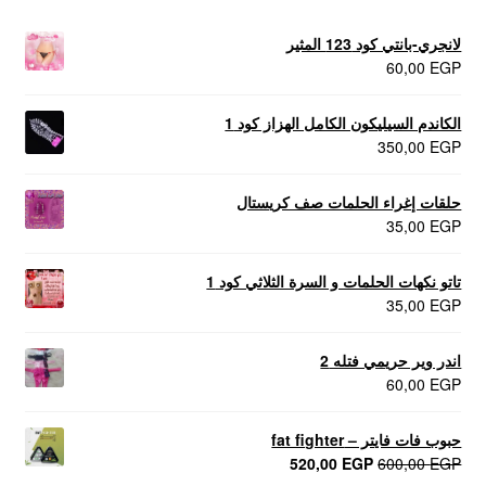
لانجري-بانتي كود 123 المثير
60,00
EGP
الكاندم السيليكون الكامل الهزاز كود 1
350,00
EGP
حلقات إغراء الحلمات صف كريستال
35,00
EGP
تاتو نكهات الحلمات و السرة الثلاثي كود 1
35,00
EGP
اندر وير حريمي فتله 2
60,00
EGP
حبوب فات فايتر – fat fighter
السعر
السعر
520,00
EGP
600,00
EGP
الأصلي
الحالي