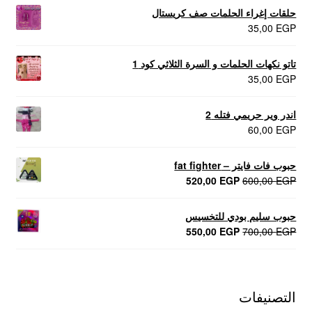
حلقات إغراء الحلمات صف كريستال
35,00
EGP
تاتو نكهات الحلمات و السرة الثلاثي كود 1
35,00
EGP
اندر وير حريمي فتله 2
60,00
EGP
حبوب فات فايتر – fat fighter
السعر
السعر
520,00
EGP
600,00
EGP
الأصلي
الحالي
هو:
هو:
حبوب سليم بودي للتخسيس
520,00 EGP.
600,00 EGP.
السعر
السعر
550,00
EGP
700,00
EGP
الأصلي
الحالي
هو:
هو:
550,00 EGP.
700,00 EGP.
التصنيفات