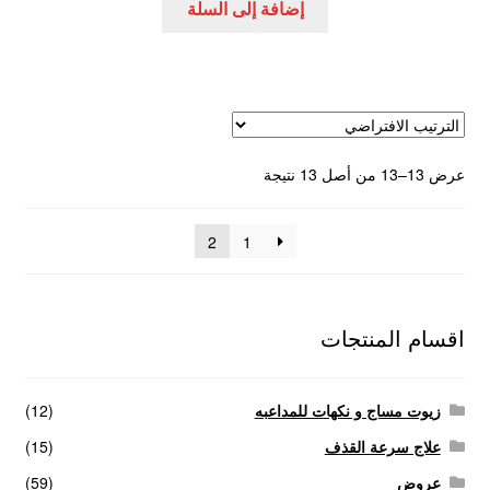
إضافة إلى السلة
عروض
علاج سرعة القذف
كاندم سيليكون
عرض 13–13 من أصل 13 نتيجة
لانجيري مثير
2
1
منتجات الانتصاب
منتجات خاصة بالزوج
اقسام المنتجات
منتجات خاصة بالزوجة
زيوت مساج و نكهات للمداعبه
(12)
منتجات لاثارة الزوجه
علاج سرعة القذف
(15)
عروض
(59)
منتجات للانتصاب و تاخير القذف