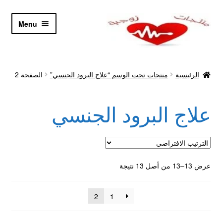
Skip
Skip
Menu
to
to
navigation
content
الرئيسية
الرئيسية
منتجات تحت الوسم “علاج البرود الجنسي”
الصفحة 2
Let’s Keep In Touch
علاج البرود الجنسي
أدوية تكبير و تضخيم العضو
اتصل بنا
اتمام الطلب
عرض 13–13 من أصل 13 نتيجة
ادوية تخسيس
2
1
اكسسوارات مثيره