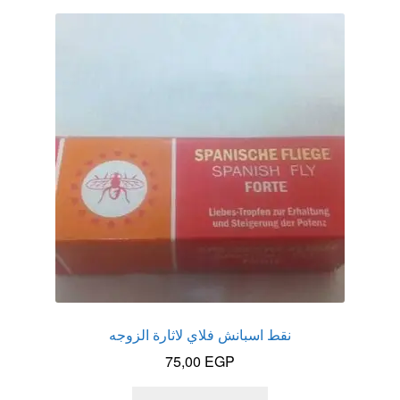
الاكثر مبيعا
العاب زوجية
المتجر
تاتوهات مثيره
حسابي
خواتم هزازه
زيوت مساج و نكهات للمداعبه
نقط اسبانش فلاي لاثارة الزوجه
75,00
EGP
سلة المشتريات