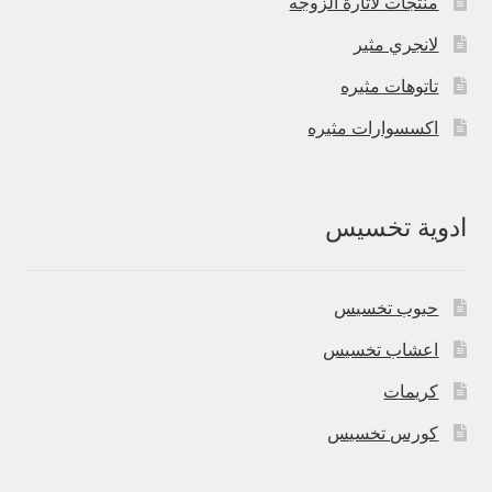
منتجات لاثارة الزوجه
لانجري مثير
تاتوهات مثيره
اكسسوارات مثيره
ادوية تخسيس
حبوب تخسيس
اعشاب تخسيس
كريمات
كورس تخسيس