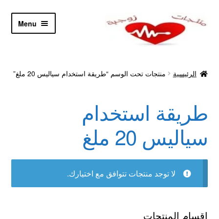
Skip
Skip
Menu
to
to
navigation
content
الرئيسية
الرئيسية
منتجات تحت الوسم “طريقة استخدام سياليس 20 ملغ”
Let’s Keep In Touch
طريقة استخدام
أدوية تكبير و تضخيم العضو
سياليس 20 ملغ
اتصل بنا
اتمام الطلب
لا توجد منتجات تتوافق مع اختيارك.
ادوية تخسيس
اقسام المنتجات
اكسسوارات مثيره