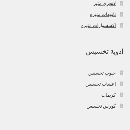
لانجري مثير
تاتوهات مثيره
اكسسوارات مثيره
ادوية تخسيس
حبوب تخسيس
اعشاب تخسيس
كريمات
كورس تخسيس