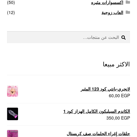
اكسسوارات مثيره
(50)
عروض
العاب زوجية
(12)
علاج سرعة القذف
بحث
البحث
كاندم سيليكون
عن:
لانجيري مثير
الاكثر مبيعا
منتجات الانتصاب
منتجات خاصة بالزوج
لانجري-بانتي كود 123 المثير
60,00
EGP
منتجات خاصة بالزوجة
الكاندم السيليكون الكامل الهزاز كود 1
350,00
EGP
منتجات لاثارة الزوجه
حلقات إغراء الحلمات صف كريستال
منتجات للانتصاب و تاخير القذف