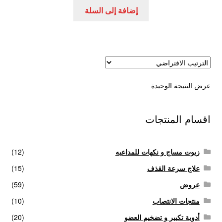
هو:
هو:
إضافة إلى السلة
عروض
150,00 EGP.
200,00 EGP.
علاج سرعة القذف
كاندم سيليكون
عرض النتيجة الوحيدة
لانجيري مثير
منتجات الانتصاب
اقسام المنتجات
منتجات خاصة بالزوج
زيوت مساج و نكهات للمداعبه
(12)
منتجات خاصة بالزوجة
علاج سرعة القذف
(15)
عروض
(59)
منتجات لاثارة الزوجه
منتجات الانتصاب
(10)
أدوية تكبير و تضخيم العضو
(20)
منتجات للانتصاب و تاخير القذف