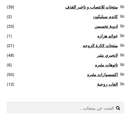
منتجات للانتصاب و تاخير القذف
(39)
كاندم سيليكون
(2)
ادوية تخسيس
(33)
خواتم هزازه
(1)
منتجات لاثارة الزوجه
(21)
لانجيري مثير
(48)
تاتوهات مثيره
(6)
اكسسوارات مثيره
(50)
العاب زوجية
(12)
بحث
البحث
عن: