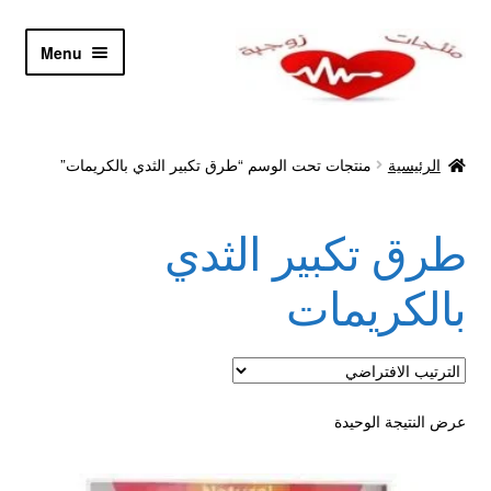
Skip
Skip
Menu
to
to
navigation
content
الرئيسية
الرئيسية
منتجات تحت الوسم “طرق تكبير الثدي بالكريمات”
Let’s Keep In Touch
طرق تكبير الثدي
أدوية تكبير و تضخيم العضو
بالكريمات
اتصل بنا
اتمام الطلب
عرض النتيجة الوحيدة
ادوية تخسيس
اكسسوارات مثيره