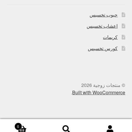
حبوب تخسيس
اعشاب تخسيس
كريمات
كورس تخسيس
© منتجات زوجية 2026
.
Built with WooCommerce
0