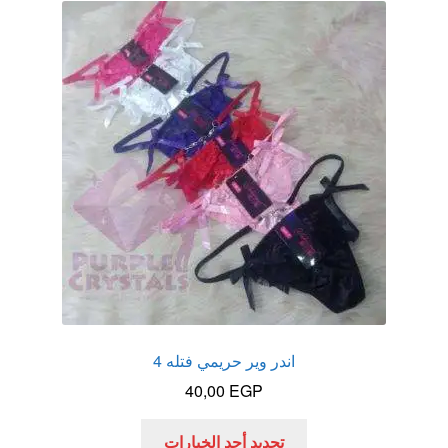
لهذا
المنتج.
يمكن
اختيار
الخيارات
على
صفحة
المنتج
اندر وير حريمي فتله 4
40,00
EGP
هناك
تحديد أحد الخيارات