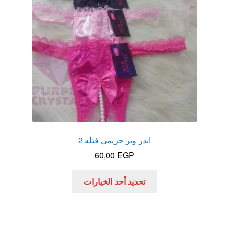
اختيار
الخيارات
على
صفحة
المنتج
اندر وير حريمي فتله 2
60,00
EGP
هناك
تحديد أحد الخيارات
العديد
من
الأشكال
المختلفة