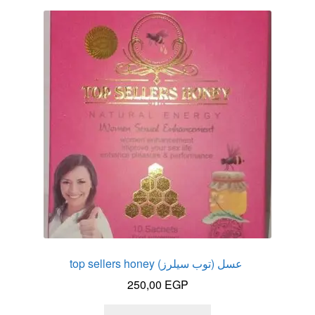
الاكثر مبيعا
العاب زوجية
المتجر
تاتوهات مثيره
حسابي
خواتم هزازه
زيوت مساج و نكهات للمداعبه
عسل (توب سيلرز) top sellers honey
250,00
EGP
سلة المشتريات