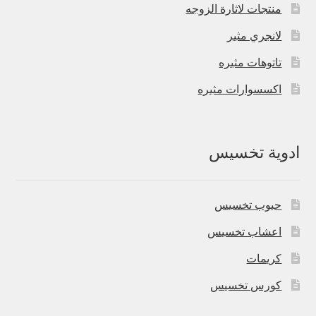
منتجات لاثارة الزوجه
لانجري مثير
تاتوهات مثيره
اكسسوارات مثيره
ادوية تخسيس
حبوب تخسيس
اعشاب تخسيس
كريمات
كورس تخسيس