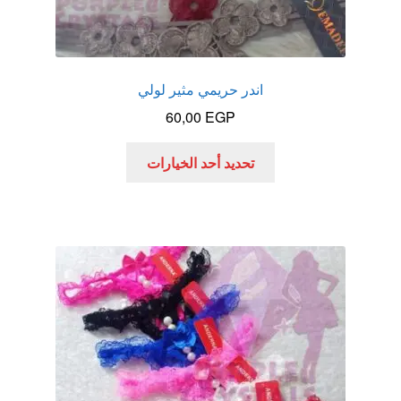
اندر حريمي مثير لولي
60,00
EGP
هناك
تحديد أحد الخيارات
العديد
من
الأشكال
المختلفة
لهذا
المنتج.
يمكن
اختيار
الخيارات
على
صفحة