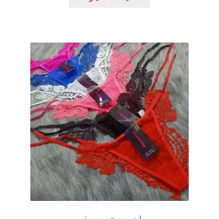
العديد
من
الأشكال
المختلفة
لهذا
المنتج.
يمكن
اختيار
الخيارات
على
صفحة
المنتج
اندر وير حريمي مثير