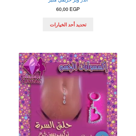
60,00
EGP
هناك
تحديد أحد الخيارات
العديد
من
الأشكال
المختلفة
لهذا
المنتج.
يمكن
اختيار
الخيارات
على
صفحة
المنتج