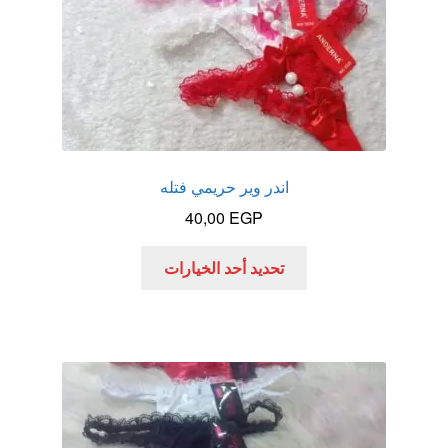
المنتج
اندر وير حريمي فتله
40,00
EGP
هناك
تحديد أحد الخيارات
العديد
من
الأشكال
المختلفة
لهذا
المنتج.
يمكن