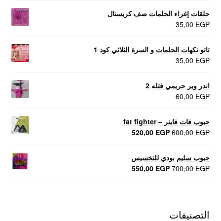
حلقات إغراء الحلمات صف كريستال
35,00
EGP
تاتو نكهات الحلمات و السرة الثلاثي كود 1
35,00
EGP
اندر وير حريمي فتله 2
60,00
EGP
حبوب فات فايتر – fat fighter
السعر
السعر
520,00
EGP
600,00
EGP
الأصلي
الحالي
هو:
هو:
حبوب سليم بودي للتخسيس
520,00 EGP.
600,00 EGP.
السعر
السعر
550,00
EGP
700,00
EGP
الأصلي
الحالي
هو:
هو:
550,00 EGP.
700,00 EGP.
التصنيفات