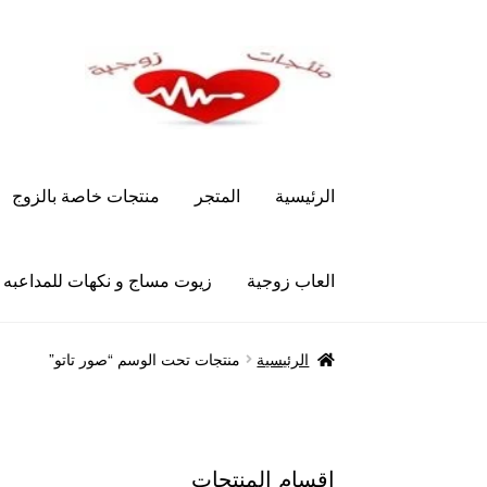
Skip
Skip
to
to
navigation
content
الرئيسية
المتجر
منتجات خاصة بالزوج
العاب زوجية
زيوت مساج و نكهات للمداعبه
الرئيسية
Let’s Keep In Touch
أدوية تكبير و تضخ
الرئيسية
منتجات تحت الوسم “صور تاتو”
العاب زوجية
المتجر
تاتوهات مثيره
حسابي
خواتم هز
علاج سرعة القذف
كاندم سيليكون
لانجيري مثير
من
اقسام المنتجات