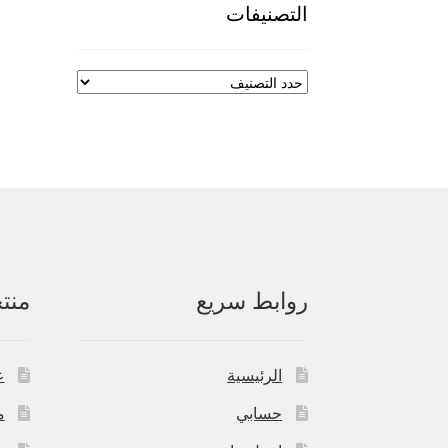
التصنيفات
روابط سريع
منت
الرئيسية
ع
حسابي
م