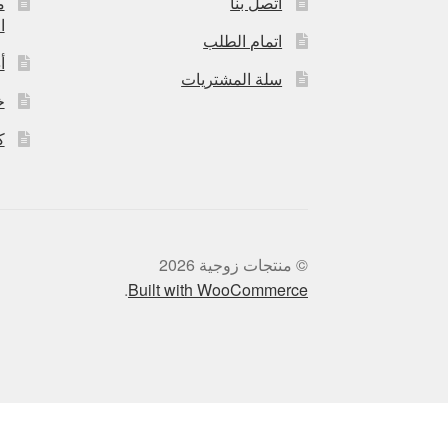
اتصل بنا
م
ا
اتمام الطلب
أ
سلة المشتريات
خ
ك
© منتجات زوجية 2026
.
Built with WooCommerce