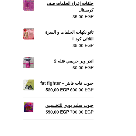
حلقات إغراء الحلمات صف
كريستال
35,00
EGP
تاتو نكهات الحلمات و السرة
الثلاثي كود 1
35,00
EGP
اندر وير حريمي فتله 2
60,00
EGP
حبوب فات فايتر – fat fighter
السعر
السعر
520,00
EGP
600,00
EGP
الأصلي
الحالي
هو:
هو:
حبوب سليم بودي للتخسيس
520,00 EGP.
600,00 EGP.
السعر
السعر
550,00
EGP
700,00
EGP
الأصلي
الحالي
هو:
هو:
550,00 EGP.
700,00 EGP.