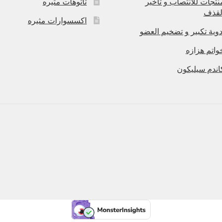
نتجات للانتصاب و تاخير
تاتوهات مثيره
لقذف
اكسسوارات مثيره
دوية تكبير و تضخيم العضو
واتم هزازه
اندم سيليكون