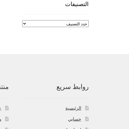
التصنيفات
روابط سريع
منت
الرئيسية
ع
حسابي
م