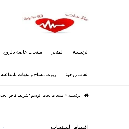
Skip
Skip
to
to
navigation
content
الرئيسية
المتجر
منتجات خاصة بالزوج
العاب زوجية
زيوت مساج و نكهات للمداعبه
الرئيسية
Let’s Keep In Touch
أدوية تكبير و تضخ
الرئيسية
منتجات تحت الوسم “شريط كاجو الجديد 125 مج للرجا
العاب زوجية
المتجر
تاتوهات مثيره
حسابي
خواتم هز
علاج سرعة القذف
كاندم سيليكون
لانجيري مثير
من
اقسام المنتجات