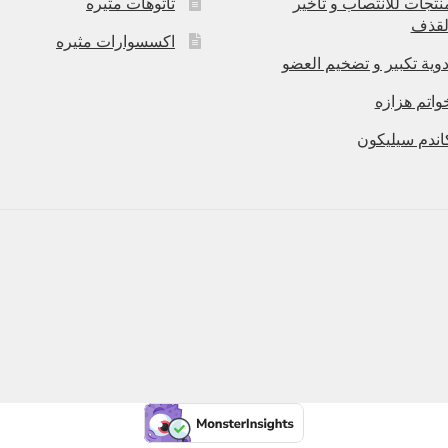
نتجات للانتصاب و تاخير
تاتوهات مثيره
لقذف
اكسسوارات مثيره
دوية تكبير و تضخيم العضو
واتم هزازه
اندم سيليكون