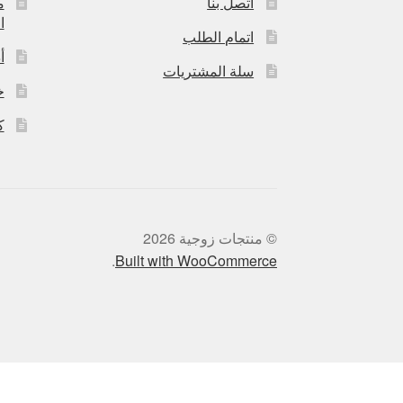
اتصل بنا
م
ا
اتمام الطلب
أ
سلة المشتريات
خ
ك
© منتجات زوجية 2026
.
Built with WooCommerce