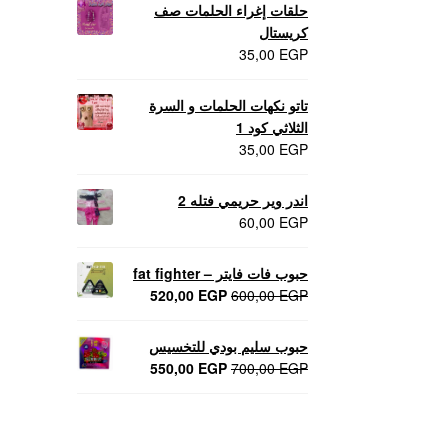
حلقات إغراء الحلمات صف
كريستال
35,00
EGP
تاتو نكهات الحلمات و السرة
الثلاثي كود 1
35,00
EGP
اندر وير حريمي فتله 2
60,00
EGP
حبوب فات فايتر – fat fighter
السعر
السعر
520,00
EGP
600,00
EGP
الأصلي
الحالي
هو:
هو:
حبوب سليم بودي للتخسيس
520,00 EGP.
600,00 EGP.
السعر
السعر
550,00
EGP
700,00
EGP
الأصلي
الحالي
هو:
هو:
550,00 EGP.
700,00 EGP.