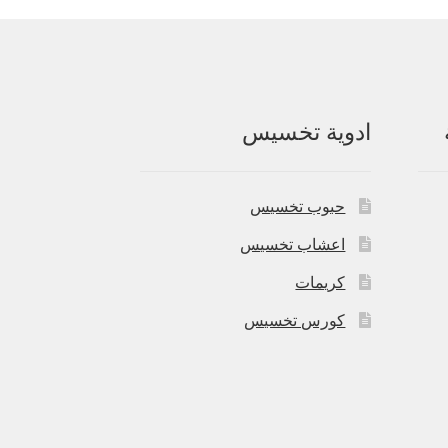
ادوية تخسيس
حبوب تخسيس
اعشاب تخسيس
كريمات
كورس تخسيس