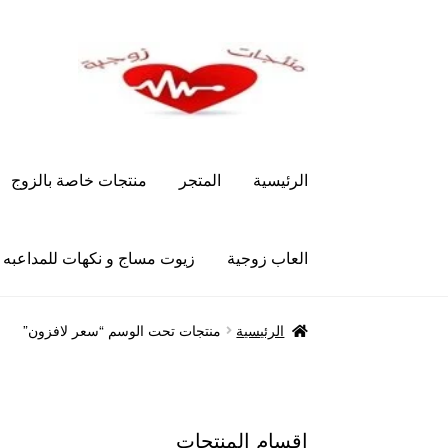
Skip
Skip
to
to
navigation
content
الرئيسية
المتجر
منتجات خاصة بالزوج
العاب زوجية
زيوت مساج و نكهات للمداعبه
الرئيسية
Let’s Keep In Touch
أدوية تكبير و تضخ
الرئيسية
منتجات تحت الوسم “سعر لافزون”
العاب زوجية
المتجر
تاتوهات مثيره
حسابي
خواتم هز
علاج سرعة القذف
كاندم سيليكون
لانجيري مثير
من
اقسام المنتجات