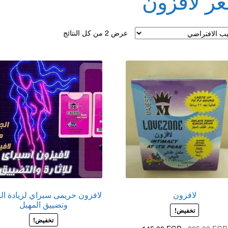
ر لافزون
لقذف
عرض ⁦2⁩ من كل النتائج
لافزون
لافزون حريمى سبراي لزيادة ال
وتضييق المهبل
تخفيض!
تخفيض!