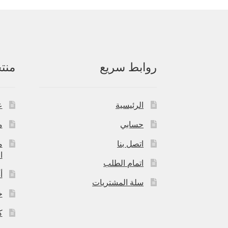
روابط سريع
منت
الرئيسية
ع
حسابي
م
اتصل بنا
م
ا
اتمام الطلب
أ
سلة المشتريات
خ
ك