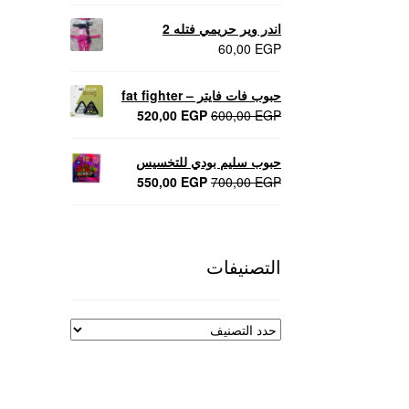
اندر وير حريمي فتله 2
60,00
EGP
حبوب فات فايتر – fat fighter
السعر
السعر
520,00
EGP
600,00
EGP
الأصلي
الحالي
هو:
هو:
حبوب سليم بودي للتخسيس
520,00 EGP.
600,00 EGP.
السعر
السعر
550,00
EGP
700,00
EGP
الأصلي
الحالي
هو:
هو:
550,00 EGP.
700,00 EGP.
التصنيفات