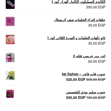
الكاندم السيليكون الكامل الهزاز كود 1
350,00
EGP
حلقات إغراء الحلمات صف كريستال
35,00
EGP
تاتو نكهات الحلمات و السرة الثلاثي كود 1
35,00
EGP
اندر وير حريمي فتله 2
60,00
EGP
حبوب فات فايتر – fat fighter
السعر
السعر
520,00
EGP
600,00
EGP
الأصلي
الحالي
هو:
هو:
حبوب سليم بودي للتخسيس
520,00 EGP.
600,00 EGP.
السعر
السعر
550,00
EGP
700,00
EGP
الأصلي
الحالي
هو:
هو: