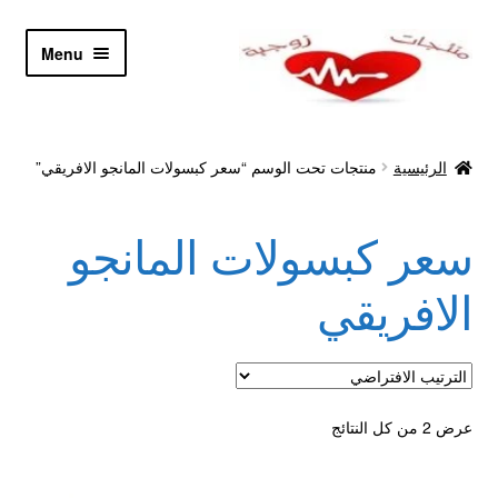
Skip
Skip
Menu
to
to
navigation
content
الرئيسية
الرئيسية
منتجات تحت الوسم “سعر كبسولات المانجو الافريقي”
Let’s Keep In Touch
سعر كبسولات المانجو
أدوية تكبير و تضخيم العضو
الافريقي
اتصل بنا
اتمام الطلب
عرض ⁦2⁩ من كل النتائج
ادوية تخسيس
اكسسوارات مثيره