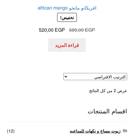
افريكانو مانجو african mango
تخفيض!
السعر
السعر
520,00
EGP
680,00
EGP
الأصلي
الحالي
هو:
هو:
قراءة المزيد
520,00 EGP.
680,00 EGP.
عرض ⁦2⁩ من كل النتائج
اقسام المنتجات
زيوت مساج و نكهات للمداعبه
(12)